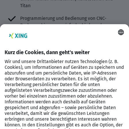
Titan
Programmierung und Bedienung von CNC-
Drehmaschinen, um einfache bis komplexe
Drehteile präzise zu fertigen
Durchführung von Wartungsarbeiten an den
Maschinen nach Vorgabe
Prüfung gefertigter Bauteile
DAS BRINGEN SIE MIT:
Abgeschlossene Ausbildung als
Zerspanungsmechaniker (m/w/d) mit der
Fachrichtung Drehtechnik oder eine vergleichbare
Qualifikation
Mindestens 2 Jahre praktische Erfahrung in der