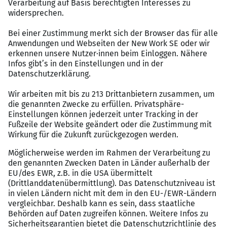
Bearbeitung von Einzel- und Kleinserienteilen auf
CNC-Drehmaschinen
Versiert im Spannen und Bearbeiten von
Drehteilen aller Art sowie im Drehen von
Gewinden
Bereitschaft zur Schichtarbeit
Systematische und lösungsorientierte
Arbeitsweise
WIR GARANTIEREN IHNEN:
Unbefristeter Arbeitsvertrag inkl. Urlaubs- und
Weihnachtsgeld
Tarifliche Entlohnung nach dem GVP-Tarifwerk
sowie ggf. Branchenzuschläge