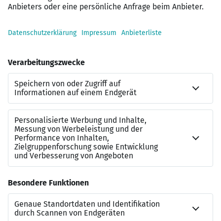
Betriebliche Altersvorsorge
Hochwertige Profi-Schutz- und -Arbeitskleidung
sowie arbeitsmedizinische Vorsorge
Arbeitsplatzbezogene Weiterbildungen
Vielzahl an Shopping-Rabatten
Spannende Projekte bei wertschätzenden Kunden
LEBENSLAUF GENÜGT:
Die Online-Bewerbung bei expertum dauert nur wenige
Minuten. Laden Sie einfach Ihren Lebenslauf hoch,
überprüfen Sie die übernommenen Daten und schicken
Sie die Bewerbung ab – fertig. Alternativ können Sie uns
Ihre Bewerbung auch per E-Mail zukommen lassen. Wir
freuen uns auf Sie!