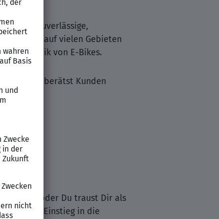
und eine zuverlässige,
ter müssen auf vielen Gebieten
ie Elektronik von E-Bikes.
 glänzen und berätst Kunden
blem.
solviert oder Du traust Dir als
chick den Einstieg in die