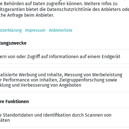
 Auftreten, arbeitest gern im Team und der Umgang mit
formationsgespräche und die Mitarbeit im Verkauf sind
 kompetent zu Serviceprodukten, wie z. B. Pflegemitte
alt bildet die Basis Deiner Vergütung.
zelprovision – Du hast es in der Hand!
Auf Jahressicht bieten wir jedoch eine tolle Work-Live