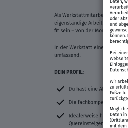
Als Werkstattmitarbeiter (m/w/
eigenständige Arbeitsweise sow
fit sein – von der Montage über
In der Werkstatt einer Little J
umfassend.
DEIN PROFIL:
Du hast eine Affinität zu
Die fachkompetente Durch
Idealerweise hast Du ein
Quereinsteiger mit techn