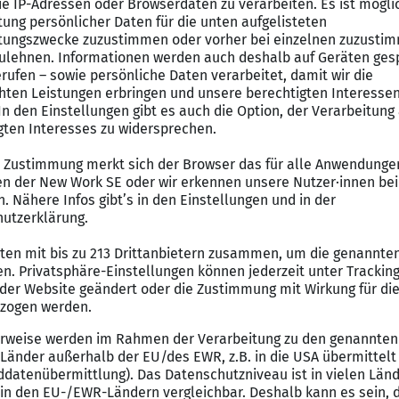
d) solltest Du technisch und handwerklich begabt sein 
ie schnelle Auffassungsgabe haben. Werkstattmitarbei
 die Reparatur von Fahrrädern bis hin zu Wissen über d
ohn Bikes Filiale kannst du mit deinen Fachkenntnissen
m Thema Fahrrad und E-Mobilität.
führung von Werkstattarbeiten sind für Dich kein Pro
e Ausbildung als Zweiradmechaniker / -mechatroniker ab
ischem Verständnis, Feingefühl und handwerklichem Ges