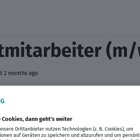
tmitarbeiter (m
d 2 months ago
Bikes GmbH
eidenschaft für Fahrräder auf Zuverlässigkeit und Komp