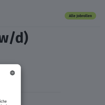
Alle Jobrollen
/w/d)
etenz.