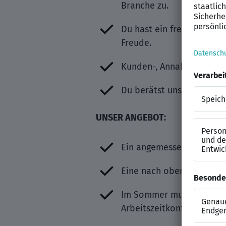
Branche zu.
Du hast ein freundliches
Freude.
Kunden-, Annahme- und In
Du berätst unsere Kunden
UNSER ANGEBOT:
Ein angemessenes Festgeh
Eine nach oben offene Ein
Im Sommer musst Du ran. 
Arbeitszeitkonto.