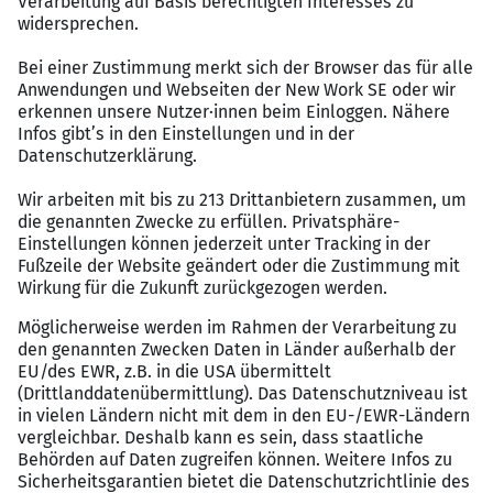
Laufbahnplanung; stetiger
Entwicklungsaustausch; vollständige
Kostenübernahme von (Aufstiegs-) Fortbildungen
mit zeitlicher Freistellung während der
Arbeitszeit; REIF GRUPPE AKADEMIE mit jährlich
konzipiertem Weiterbildungsprogramm, digitaler
Lernplattform für flexibles,
eigenverantwortliches Lernen und
zielgruppenspezifischen
Entwicklungsprogrammen
Werte & Zusammenarbeit
| z.B. bodenständige
Unternehmenskultur; gemeinschaftliche
Zusammenarbeit; kurze Entscheidungswege;
interdisziplinärer Wissenstransfer durch
regelmäßige Inforeihen
Arbeitsumgebung & Strukturen
| z.B. moderne
Strukturen für individuelle Freiräume und