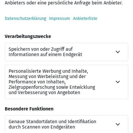
Eigenverantwortung; Baustellencontainer mit
Sanitärtoiletten sowie Klimatisierung und
Elektro- bzw. Gasheizung; hochwertige
Maschinen- und Geräteausstattung und
hauseigene Werkstatt
Der LANG-Faktor
| z.B. Digitalisierung und
Innovation aus Motivation – mit eigenem BIM-
Team zur Abwicklung unserer digitalen
Baustellen; Zusammenarbeit und Respekt aus
Tradition – mit familiärem Wertebild sowie
offener, ehrlicher und vertraulicher
Kommunikation
Sie interessieren sich für dieses Stellenangebot?
Dann freuen wir uns auf Ihre Bewerbung! In nur 60
Sekunden und ohne Anschreiben.