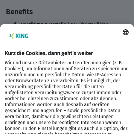
Benefits
Vergütung & Vorteile
| z.B. übertarifliche
Bezahlung; Weihnachts- und Urlaubsgeld;
individuelle Prämien und Sonderzahlungen;
betriebliche Altersvorsorge; Betriebstankstelle
mit Tankrabatt; Ladestation für Elektrofahrzeuge
Gesundheit & Wohlbefinden
| z.B. 30 Tage
Jahresurlaub; jahreszeitenabhängige
Arbeitszeiten; REIF GRUPPE LIFE
Gesundheitsmanagement mit Angeboten zu
Bewegung und psychosozialer Gesundheit;
bedarfsgerechte, gesundheitsfördernde
Arbeitsmaterialien; Angebote für Familien;
Freistellung für Ehrenamt
Förderung & Entwicklung
| z.B. individuelle