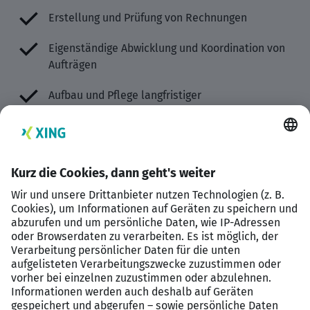
Erstellung und Prüfung von Rechnungen
Eigenständige Abwicklung und Koordination von
Aufträgen
Aufbau und Pflege langfristiger
Kundenbeziehungen
Verwaltung und kontinuierliche Aktualisierung
von Stammdaten
Ihr Profil
Sie haben eine abgeschlossene kaufmännische
Ausbildung z.B. als Industriekaufmann oder eine
vergleichbare Qualifikation
Sie bringen erste Berufserfahrung im
Vertriebsinnendienst mit