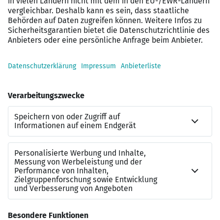
Ein nettes Team
Einen unbefristeten Arbeitsvertrag
… und vieles mehr!
Interessiert?
Bei uns wird Ihr Berufsweg zum persönlichen Walk of
Fame – wir bieten Ihnen spannende Perspektiven in den
Bereichen Assistenz & Sekretariat, Marketing, Vertrieb,
HR sowie Einkauf & Logistik. Jetzt auf “Zur Arbeitgeber-
Website” klicken! Wir freuen uns über die Bewerbung
von Menschen, die zur Vielfalt unseres Unternehmens
beitragen.
Kontakt zu uns
Alina Niechcial