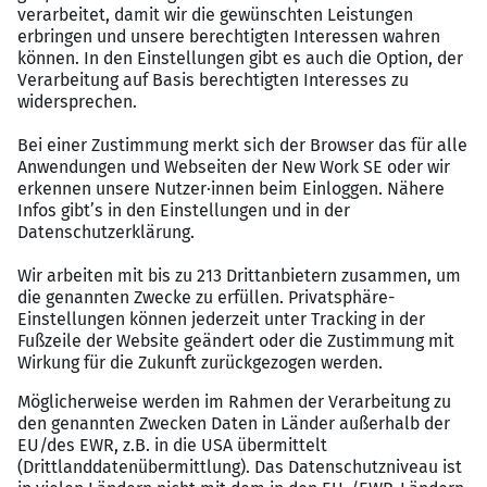
Verhandlungssichere Deutschkenntnisse in Wort
und Schrift sind Vorraussetzung
Gute Englischkenntnisse in Wort und Schrift sind
wünschenswert
Versierter Umgang mit MS Office
Ein technisches Verständnis ist von Vorteil
Organisationstalent und Kommunikationsstärke
zeichnet Sie aus!
Vorteile
Attraktives Gehalt
Social Events