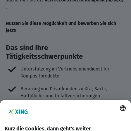
.
Nutzen Sie diese Möglichkeit und bewerben Sie sich
jetzt!
Das sind Ihre
Tätigkeitsschwerpunkte
Unterstützung im Vertriebsinnendienst für
Kompositprodukte
Beratung von Privatkunden zu Kfz-, Sach-,
Haftpflicht- und Unfallversicherungen
Erstellung von individuellen Angeboten und
Vertragsunterlagen
Betreuung von Bestandskunden und