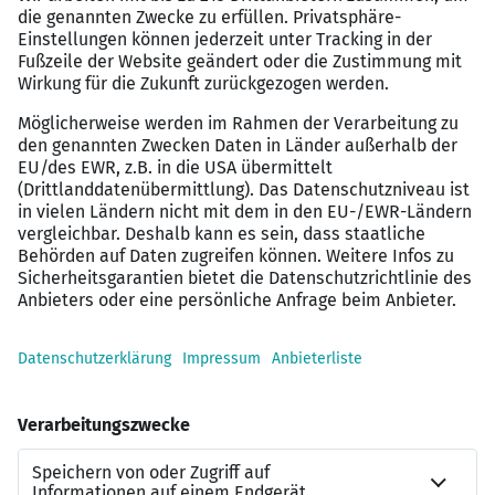
Arbeitsweise
Ihre Perspektiven
Attraktive Vergütung mit erfolgsabhängiger
Komponente
30 Urlaubstage plus Sonderurlaubstage
Flexible Arbeitszeitmodelle und mobiles Arbeiten
Vielfältige Entwicklungs- und
Aufstiegsmöglichkeiten
Modern ausgestattete Arbeitsplätze in zentraler
Lage
Interessiert?
Der Masterplan für Ihre Karriere: Wir finden genau den