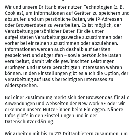
Unterstützung bei der Neukundengewinnung
Mitarbeit an Projekten zur Prozessoptimierung
Das bringen Sie mit
Abgeschlossene Ausbildung im
Versicherungsumfeld oder kaufmännische
Qualifikation
Erste Erfahrung im Vertriebsinnendienst
wünschenswert
Freude an Kommunikation und Kundenkontakt
Sicherer Umgang mit MS Office und modernen
Tools
Teamfähigkeit und eigenverantwortliche