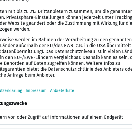
eitlich.
ändig und nehmen die daraus entstandenen vertriebsor
ngsstarken Produkte der LVM.
VM als Beratungs- und Servicekompetenz vor Ort.
tur bei der Schadenregulierung vor Ort.
 Büroaufgaben.
uffrau/-mann oder Versicherungsfachfrau/-mann und wo
es Miteinander, faire bedarfsgerechte Beratung sowie