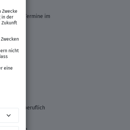
ientierten Termine im
llen sich beruflich
 ausgeprägte