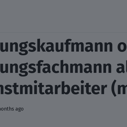
rungskaufmann 
rungsfachmann a
nstmitarbeiter (
months ago