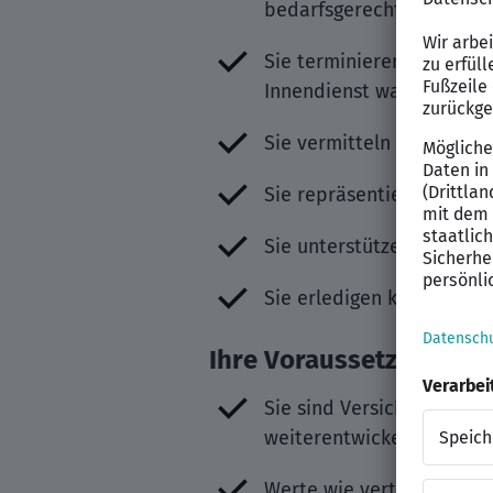
bedarfsgerecht und ganzh
Sie terminieren selbstst
Innendienst wahr.
Sie vermitteln die leistu
Sie repräsentieren die L
Sie unterstützen die Agen
Sie erledigen klassische
Ihre Voraussetzungen
Sie sind Versicherungska
weiterentwickeln.
Werte wie vertrauensvoll