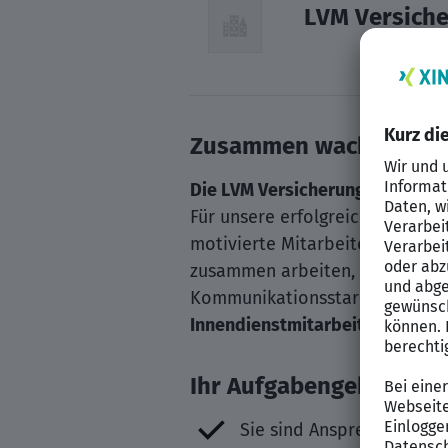
LVM Versich
Zusammen wachsen: Kar
Die LVM Versicherung
Für unsere erfolgreiche LVM-Ve
motivierte Mitarbeitende, die s
zusammen arbeiten, wir wolle
Kommunikationsstarken, kundeno
Innendienstmitarbeiter (m/w/d
Ihr Aufgabengebiet
Sie sind Ansprechpartner