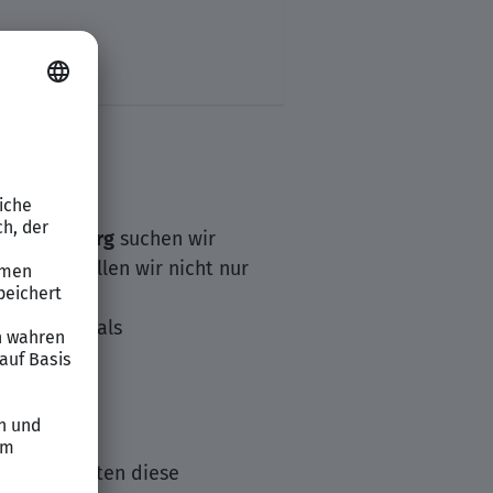
nd
Heinsberg
suchen wir
der LVM wollen wir nicht nur
rspektiven als
n und beraten diese