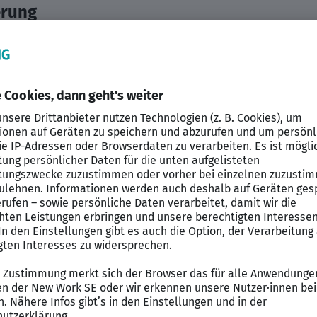
erung
riere mit der LVM
rsicherungsagentur an unseren Standorten in
Aachen
u
ich und ihr Team nach vorne bringen wollen. Denn bei 
n zusammen weiter wachsen.
rientierten Persönlichkeiten bieten wir sehr gute Pe
)
.
, Vertrauensperson und Wegbegleiter für unsere Kunde