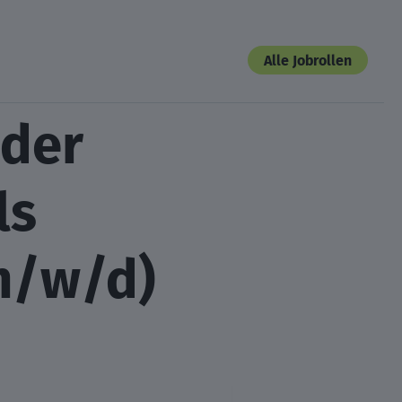
Alle Jobrollen
oder
ls
m/w/d)