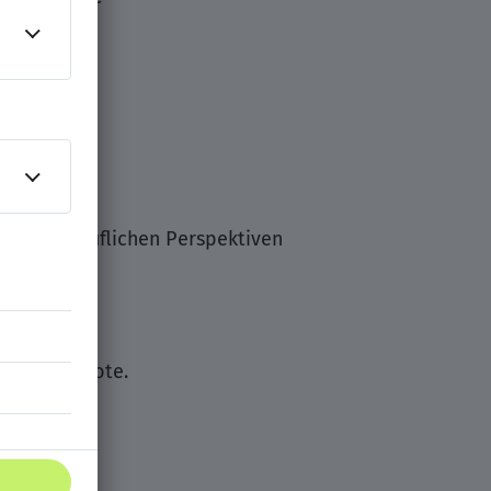
en und beruflichen Perspektiven
nen.
dungsangebote.