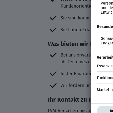
Kundenorientierung sind 
Sie sind kommunikativ u
Sie haben Erfahrungen 
Was bieten wir Ihnen?
Bei uns erwartet Sie ein
als Teil eines erfolgreich
In der Einarbeitungsphas
Wir fördern und unterst
Ihr Kontakt zu uns
LVM-Versicherungsagentur Hein