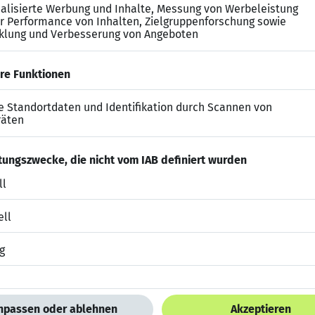
Ihnen sehr wichtig.
nd haben Freude am Umgang mit Menschen.
im Umgang mit modernen Kommunikationsmitteln.
 Angestelltenvertrag mit attraktiven Gehaltskomponent
en Teams.
e lernen Sie die Philosophie der LVM Versicherung ken
ützen Ihr Engagement durch bedarfsgerechte Weiterbil
z-Josef Frenken