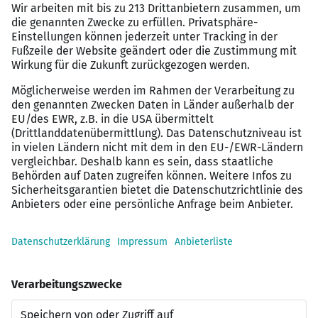
gute Entlohnung
6 Wochen Urlaub
Urlaubs- und Weihnachtsgeld
steuerfreie Sonn- und Feiertagszuschläge
Mitarbeiterrabatt
sorgfältige Einarbeitung und regelmäßige
Feedbackgespräche
Schulungen und Weiterbildungen
Aufstiegsmöglichkeiten
freundliche und serviceorientierte
Kundenberatung