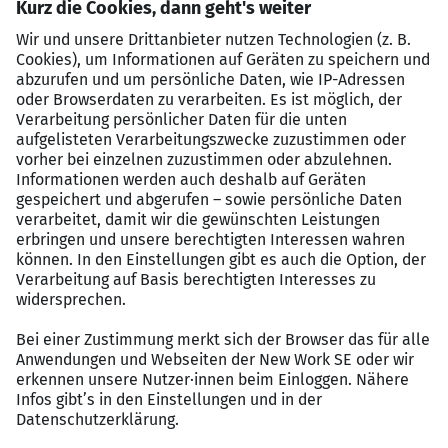
Die Bäckerei Büsch ist die führende Handwerksbäckerei
in Nordrhein-Westfalen mit Stammsitz in Kamp-Lintfort.
Als expandierendes Unternehmen versorgen wir unsere
Kunden täglich mit frischem Brot, Brötchen und anderen
Backwaren. Unsere Unternehmenskultur zeichnet sich
durch Fröhlichkeit und den höchsten
Qualitätsansprüchen in allen Bereichen aus. Wir
vereinbaren traditionelle Handwerkskunst des Backens
mit moderner Backtechnik unter Verwendung
traditioneller Rezepte und hochwertiger Zutaten. Ein
maßgeblicher Erfolgsfaktor sind unsere begeisterten
und teamorientierten Mitarbeiter, die ihr Fachwissen
durch regelmäßige Weiterbildungsmaßnahmen stetig
ausbauen.
variable Arbeitszeitmodelle