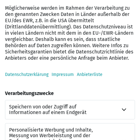
Technisch geprägte Führungsrolle mit viel
Praxisbezug
Verantwortung für moderne Abfülllinien in der
Getränkeproduktion
Familiäres Unternehmen statt anonymer
Konzernstruktur
Kurze Wege und direkte Zusammenarbeit mit
Produktionsleitung und Geschäftsführung
Strukturierte Einarbeitung in Anlagen, Produkte
und Abläufe
Langfristige Perspektive in einem wachsenden
Produktionsbereich
Du möchtest nicht nur Personal einteilen, sondern eine
Abfülllinie wirklich führen, verstehen und verbessern?