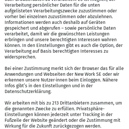
Gute Deutschkenntnisse für Abstimmung,
Dokumentation und Arbeitssicherheit
Diese Position ist ideal für erfahrene Anlagenführer,
Linienführer oder Vorarbeiter, die technisch stark sind
und den nächsten Schritt in Richtung Schichtleitung
oder Produktionsverantwortung gehen möchten.
Benefits
Attraktives Gehalt: 50.000 € – 60.000 €
brutto/Jahr, je nach Erfahrung und Qualifikation
2-Schicht-System von Montag bis Freitag
Keine Wochenendarbeit im Regelbetrieb
Echte Aufstiegsmöglichkeiten bei guter Leistung