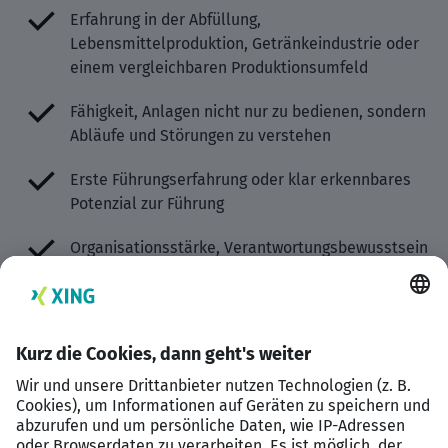
Erfahrung in der Abfüllung,
Lebensmittelproduktion, Getränkeindustrie oder
einem vergleichbaren Produktionsumfeld
Fähigkeit, Anlagen nicht nur zu bedienen, sondern
Abläufe und Störungen zu verstehen
Erste Führungserfahrung oder klar erkennbares
Potenzial zur Führung
Organisationsstärke, Verantwortungsbewusstsein
und Durchsetzungsvermögen
Hands-on-Mentalität: Du führst nicht nur vom
Büro aus, sondern bist nah an der Linie
Bereitschaft zum 2-Schicht-System von Montag
bis Freitag