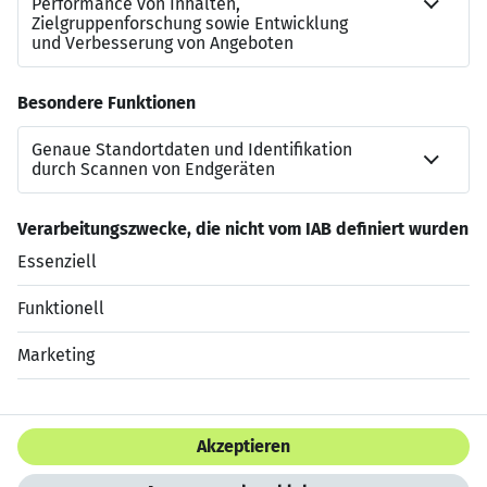
Dann bewirb dich jetzt als
technischer Schichtleiter /
Linienführer Getränkeabfüllung im 2-Schicht-System
(m/w/d)
bei Sartor in Polch.
Wir freuen uns darauf, dich kennenzulernen.
Jetzt bewerben
Datenschutzerklärung
Impressum
HTML Sitemap