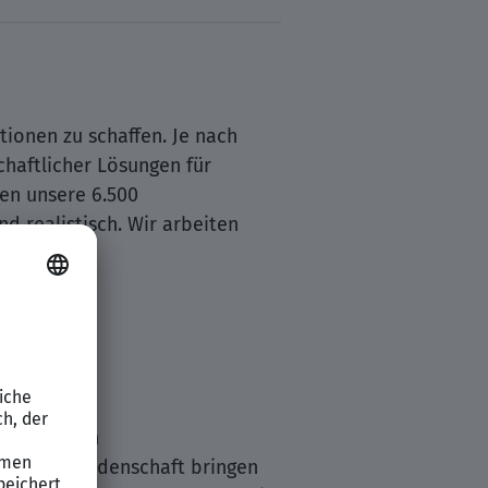
ionen zu schaffen. Je nach
chaftlicher Lösungen für
zen unsere 6.500
d realistisch. Wir arbeiten
z und einem
ung und Leidenschaft bringen