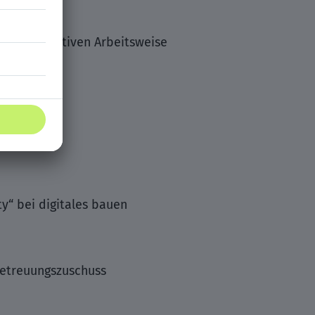
 kommunikativen Arbeitsweise
s
y“ bei digitales bauen
betreuungszuschuss