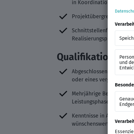
in Koordination mit inte
Projektübergreifendes Ei
Schnittstellenfunktion 
Realisierungsphase
Qualifikationen
Abgeschlossenes Studium
oder eines vergleichbare
Mehrjährige Berufserfahr
Leistungsphase 5)
Kenntnisse in Autodesk R
wünschenswert, eine Affin