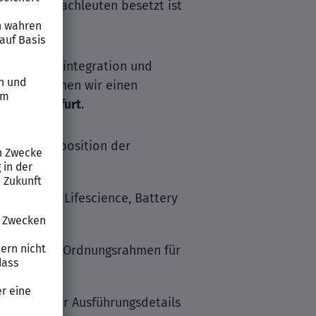
und Sonderfachleuten besetzt ist
rung, Systemintegration und
 Teams suchen wir einen
oder
Frankfurt
.
on und Disposition der
en Pharma/Lifescience, Battery
details als Ordnungsrahmen für
penbasierter Ausführungsdetails