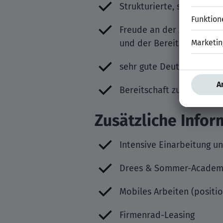
Strukturierte, selbststä
Freude an der Zusammenar
und der Bereitschaft, F
sehr gute Deutsch- und E
Bereitschaft zu gelegent
Zusätzliche Info
Intensive Einarbeitung u
Drees & Sommer-Academy 
Mobiles Arbeiten (positi
Firmenrad-Leasing