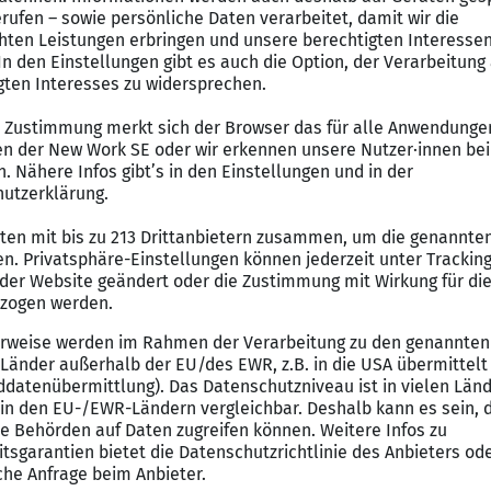
res Planungsteam ein, das mit eigenen Fachingenieuren 
gsmethoden konsequent in der Praxis anwendet.
digitales bauen ist spezialisiert auf die Modularisie
len Gebäudeentwürfen. Für den weiteren Ausbau unseres
mleitung der Modularen Planung in
Karlsruhe
,
Stuttgart
es Teams im Bereich Modulare Planung, inkl. Koordinati
ing und Entwicklung der Teammitglieder
ierung spannender Hochbauprojekte u.a. in den Branch
facturing
ten von Gebäuderastern, Regelwerken und Integrations
eiligten
er, gewerkeübergreifender Konstruktionsmodule und ty