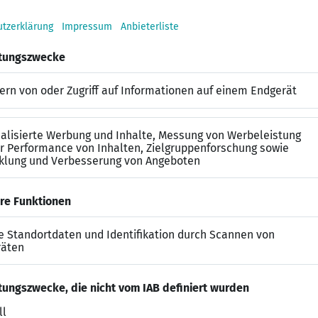
rdisziplinären Planungsteams
nbringen Ihrer Planungs- und Integrationserfahrung
zum hausinternen Baumanagement während der Ausschr
 der Architektur, Bauingenieurwesen, Maschinenbau, E
n Studiengangs
ung in den Planungsprozessen des Detail Design (insb
evit und/oder Vectorworks, Microstation, BIM oder ver
ität zu Konstruktion und Detail sowie zur Gebäudetechn