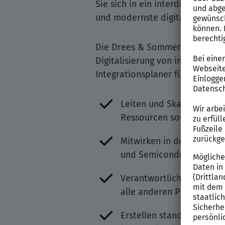
Sie sich in ein interdisziplinä
und modernste digitale Planun
Die Drees & Sommer-Beteiligung 
Digitalisierung von individuel
Integrationsplaner für die Tea
Leiten und Skalieren ein
Ressourcen sowie Mentor
Mitwirken in der Projekt
und Semiconductor Manu
Verantwortliches Erarbei
alle anderen Planungsbet
Erstellen standardisiert