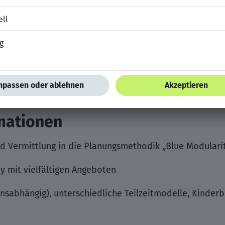
ndige und qualitätsbewusste Arbeitsweise
beit mit interdisziplinären Teams, gepaart mit einer
ührungsverantwortung zu übernehmen
nglischkenntnisse
lichen, projektbezogenen Reisen innerhalb Deutschland
rmationen
nd Vermittlung in die Planungsmethodik „Blue Modularit
mit vielfältigen Angeboten
onsabhängig), unterschiedliche Teilzeitmodelle, Kinder