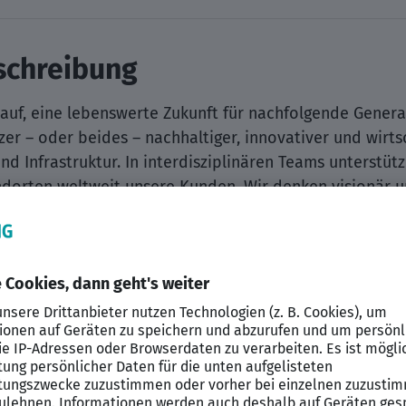
chreibung
auf, eine lebenswerte Zukunft für nachfolgende Generat
zer – oder beides – nachhaltiger, innovativer und wirts
und Infrastruktur. In interdisziplinären Teams unterstüt
dorten weltweit unsere Kunden. Wir denken visionär un
 Leidenschaft und modernsten Technologien.
 a world we want to live in.
ung
 von einem ganzheitlichen systemischen Planungsansat
kel des Systemintegrators/Architekten? Mit Begeister