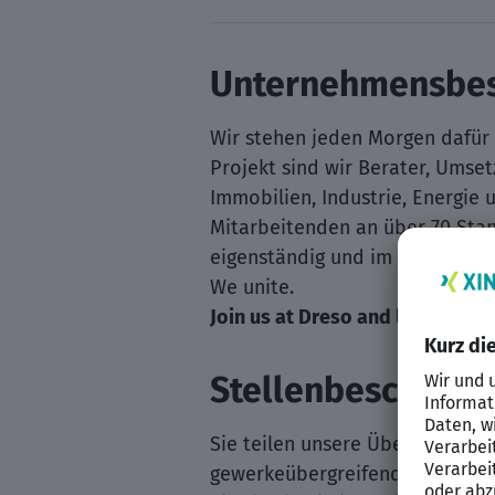
Unternehmensbes
Wir stehen jeden Morgen dafür 
Projekt sind wir Berater, Umset
Immobilien, Industrie, Energie 
Mitarbeitenden an über 70 Stan
eigenständig und im Team. Mit
We unite.
Join us at Dreso and let’s create
Stellenbeschreib
Sie teilen unsere Überzeugung
gewerkeübergreifenden Blickwin