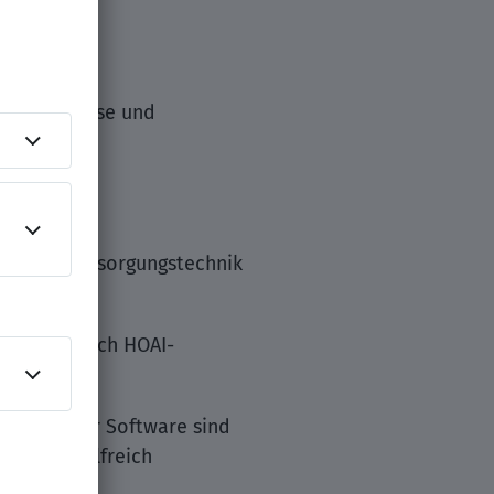
eibungsphase und
nergie-/Versorgungstechnik
esondere nach HOAI-
gleichbarer Software sind
ik sind hilfreich