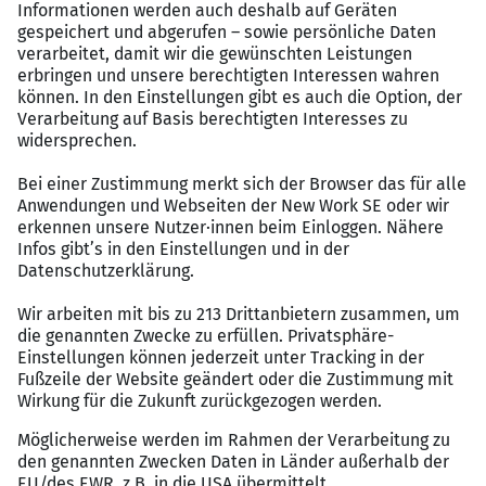
Mehrjährige Berufserfahrung im Bereich
Netzwerk- und IT-Security
Fundierte Kenntnisse in Netzwerkarchitekturen,
Firewalls, VPN, IDS/IPS und Security Frameworks
Erfahrung in Mitarbeiterführung,
Projektmanagement und bereichsübergreifender
Zusammenarbeit
Sehr gute Deutsch- und gute Englischkenntnisse
in Wort und Schrift
Perspektiven
Bruttojahresgehalt: je nach Erfahrung 65 – 90.000
Euro
30 Tage Urlaub