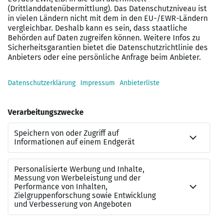
Hybrid Work / Home Office Möglichkeiten
JobRad / Bike-Leasing
Fitness-Mitgliedschaft &
Gesundheitsmanagement sowie Betriebsarzt
Betriebliche Altersvorsorge & Betriebsrestaurant
Interessiert?
Als Teil der Adecco Group sind wir deutschland- und
weltweit das führende Unternehmen für
Personallösungen. Ihre beruflichen Wünsche sind bei
uns in den besten Händen. Profitieren Sie von unserem
Know-how!
Kontakt zu uns