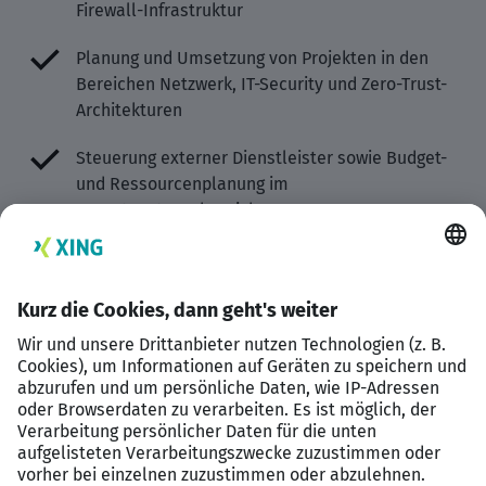
Firewall-Infrastruktur
Planung und Umsetzung von Projekten in den
Bereichen Netzwerk, IT-Security und Zero-Trust-
Architekturen
Steuerung externer Dienstleister sowie Budget-
und Ressourcenplanung im
Verantwortungsbereich
Überwachung von Sicherheitsrichtlinien,
Risikoanalysen und Incident-Response-
Prozessen
Profil
Abgeschlossenes Studium der Informatik,
Wirtschaftsinformatik oder eine vergleichbare
Ausbildung