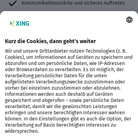
Kommunikationsstärke und sicheres Auftreten
Freude an Ordnung, Klarheit und festen Abläufen
Fähigkeit, konzentriert und sauber zu arbeiten
Auge für Ästhetik, Design und hochwertige
Präsentation
Erfahrung im Immobilienbereich, Notariat oder einer
vergleichbaren Position sind von Vorteil, aber kein Muss.
Lern- und Einsatzbereitschaft sind uns wichtiger als ein
perfekter Lebenslauf.
Qualifikation
Strukturierte und gewissenhafte Arbeitsweise
Hohe Zuverlässigkeit und