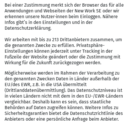
Verantwortungsbewusstsein
Sehr gute Ausdrucksweise in Wort und Schrift
Kommunikationsstärke und sicheres Auftreten
Freude an Ordnung, Klarheit und festen Abläufen
Fähigkeit, konzentriert und sauber zu arbeiten
Auge für Ästhetik, Design und hochwertige
Präsentation
Benefits
Modernes Arbeitsumfeld mit hochwertigen
Arbeitsmitteln
Direkte Kommunikation und kurze
Entscheidungswege