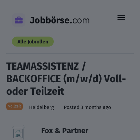
Skip
to
content
Alle Jobrollen
TEAMASSISTENZ /
BACKOFFICE (m/w/d) Voll-
oder Teilzeit
Vollzeit
Heidelberg
Posted 3 months ago
Fox & Partner