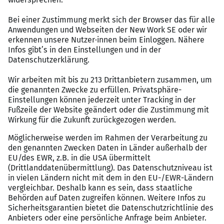
Hohe Serviceorientierung, Teamfähigkeit und
Verlässlichkeit in einem dynamischen
Projektumfeld
Das Angebot
Jahreszielgehalt in Höhe von 50.000–60.000 EUR
(Pro Jahr)
Strukturierte Einarbeitung und klare
Zuständigkeiten
Moderne Arbeitsmittel für eine effiziente
Zusammenarbeit
Professionelles Teamumfeld mit klaren
Prozessen
Interesse geweckt?