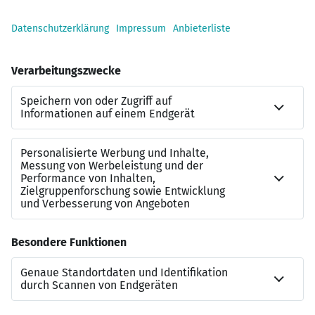
Dann bewerben Sie sich über den hier integrierten
Bewerbungsbutton
oder rufen Sie unsere vom
Mandanten exklusiv beauftragte und spezialisierte
Beraterin Frau Alina Schöne unter +49 (0)30 5 7700 5146
an, um vorab weitere Einzelheiten zu dieser Position zu
erfahren.
Wir freuen uns auf Ihre Bewerbung!
* Aus Gründen der besseren Lesbarkeit wird im
nachfolgenden Text auf die gleichzeitige Verwendung der
Sprachformen männlich, weiblich und divers (m⁠/⁠w⁠/⁠d)
verzichtet. Sämtliche
Personen-/Positionsbezeichnungen gelten
gleichermaßen für alle Geschlechter.
Lesen Sie hier unsere aktuelle
Datenschutzerklärung
.