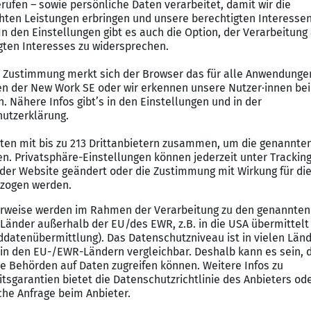
sprozesse sowie Entwicklung von Maßnahmen zur nachh
bskosten
und enge Zusammenarbeit mit den internen Fachabtei
er Aufgaben sowie Pflege und strategische Weiterentw
und Produktkategorien
bgeschlossene kaufmännische Berufsausbildung oder ein
erte Berufserfahrung im Bereich Einkauf mit
echnisches Verständnis
nde Deutsch – und Englischkenntnisse in Wort und Schri