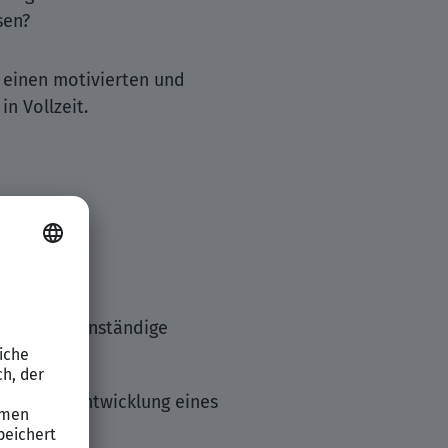
sen?
 einen motivierten und
n Vollzeit.
 sowie eigenständige
ionen
nd Weiterentwicklung eines