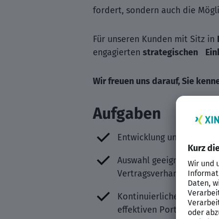
fordert, sondern auch die Mögli
Für unseren Kunden mit Sitz in
engagierten
strategischen
Ein
Wir freuen uns darauf, Sie kenn
Aufgaben
Entwicklung und Umsetzu
Auswahl geeigneter Anbi
Vertragsverhandlungen un
Kontinuierliche Marktbeo
effektiven Portfolioman