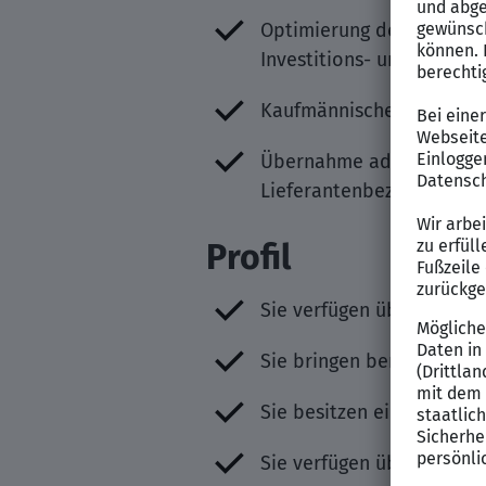
Optimierung der Einkauf
Investitions- und Betrie
Kaufmännische Beratung 
Übernahme administrativ
Lieferantenbeziehungen 
Profil
Sie verfügen über eine a
Sie bringen bereits fundi
Sie besitzen ein gutes t
Sie verfügen über fließe