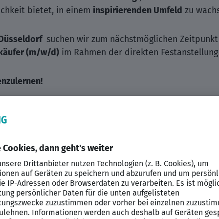
chkeit bietet, in einem
inspirierenden Umfeld
zu wach
Düsseldorf
suchen wir zum nächstmöglichen Zeitpunkt
käufer (m/w/d)
im Rahmen der direkten Festanstellung i
enzulernen!
ng von Lieferanten- und Ausschreibungsstrategien
eter in enger Zusammenarbeit mit den Fachabteilungen
d -abschlüsse zur Sicherstellung vorteilhafter Kondit
bachtung und -analyse zur Identifikation von Trends u
agements