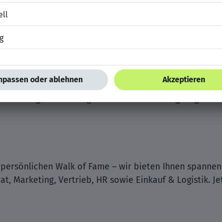
spräche
ratung
AG
wechslungsreiche Tätigkeiten und eine einzigartige
 persönlichen Walk of Fame – wir bieten Ihnen spanne
at, Marketing, Vertrieb, HR sowie Einkauf & Logistik. J