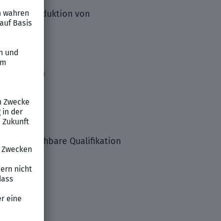
altigen Reduktion von
lungen
icklung von
e vergleichbare Qualifikation
ft