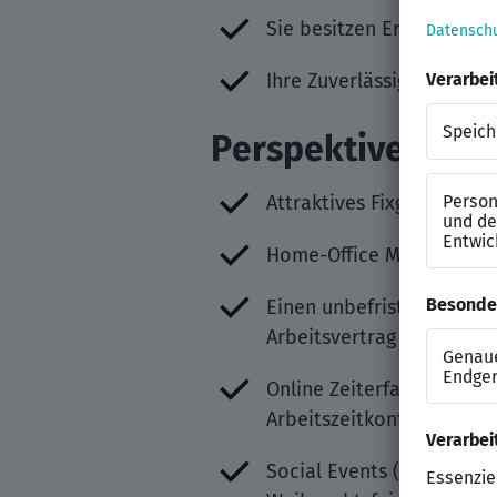
Sie besitzen Erfahrung m
Ihre Zuverlässigkeit und 
Perspektiven
Attraktives Fixgehalt
Home-Office Möglichkeit
Einen unbefristeten
Arbeitsvertrag
Online Zeiterfassung mit
Arbeitszeitkonto
Social Events (z.B. unsere