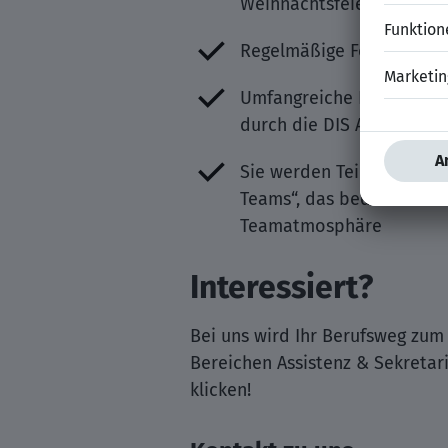
Weihnachtsfeier)
Regelmäßige Feedbackge
Umfangreiche Karrierebe
durch die DIS AG
Sie werden Teil des „DIS 
Teams“, das bedeutet: ab
Teamatmosphäre
Interessiert?
Bei uns wird Ihr Berufsweg zum
Bereichen Assistenz & Sekretari
klicken!