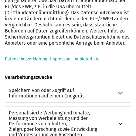
Entwicklungsmöglichkeiten bis hin zu
Führungsverantwortung
Wertschätzendes Arbeitsumfeld
Persönliche Betreuung während des gesamten
Bewerbungsprozesses
100 % kostenfrei für Bewerber
So läuft es ab:
Wir sprechen über deine Wünsche und Ziele.
Wir stellen dir passende Kanzleien vor.
Du entscheidest, ob etwas Interessantes dabei ist.