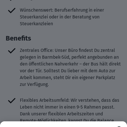
Wünschenswert: Berufserfahrung in einer
Steuerkanzlei oder in der Beratung von
Steuerkanzleien
Benefits
Zentrales Office: Unser Büro findest Du zentral
gelegen in Barmbek-Süd, perfekt angebunden an
den öffentlichen Nahverkehr – der Bus hält direkt
vor der Tür. Solltest Du lieber mit dem Auto zur
Arbeit kommen, steht Dir ein eigener Parkplatz
zur Verfügung.
Flexibles Arbeitsumfeld: Wir verstehen, dass das
Leben nicht immer in einen 9-5 Rahmen passt.
Dank unserer flexiblen Arbeitszeiten und
Remote-Möglichkeiten, kannst Du die Balance