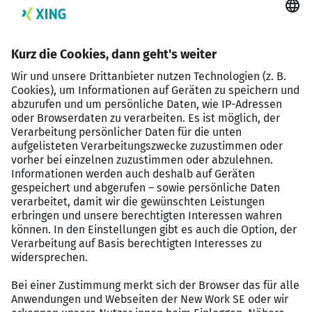
finden, die für Dich am besten passt.
Team-Events: Mit den besten Team-Events
fördern wir den starken Zusammenhalt
untereinander. Egal ob Top-Golf, After-Work-
Partys oder Segeln auf der Alster: Es steht immer
etwas an.
Feedback-Kultur: Feedback wird aktiv gefördert,
geschätzt und in unsere Prozesse integriert. Du
hilfst uns dabei, unsere Vision zu verwirklichen.
900€ Gesundheitsbudget: Jeder von uns bekommt
jährlich ein Gesundheitsbudget von 900€, das Du
für Sehhilfen, Massagen, Physio uvm. frei
ausgeben kannst.
Hervorragende Entwicklungsmöglichkeit: Du hast