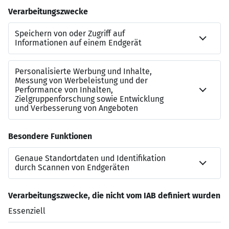
Erstklassige Büroausstattung: Wir arbeiten
ausschließlich mit moderner Technik und
Arbeitsausstattung. Neben höhenverstellbaren
Tischen startest Du bei uns mit einem Macbook
Pro oder Air sowie hochwertigem Zubehör.
Intensive und persönliche Einarbeitung: Wir legen
großen Wert auf ein strukturiertes Onboarding
und eine enge Einarbeitung. Deine ersten Wochen
sind darauf ausgelegt, Dir sämtliche Werkzeuge
und Kenntnisse an die Hand zu geben, die Du für
einen erfolgreichen Start bei uns benötigst.
Jetzt bewerben