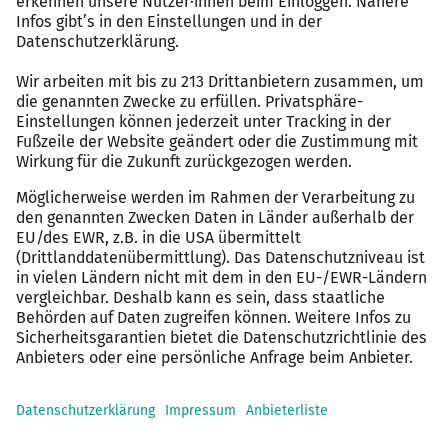
die Möglichkeit, direkt zu Beginn in ein kleines
Team einzusteigen, Deine Ideen einzubringen und
die Entwicklung der gesamten Abteilung aktiv
mitzugestalten. Von Beginn an kannst Du
eigenständig Verantwortung übernehmen und
wertvolle Erfahrungen sammeln, die Deine
berufliche und persönliche Entwicklung
vorantreiben.
Unbefristeter Arbeitsvertrag: Bei uns hast Du
geregelte Arbeitszeiten, einen sicheren
Arbeitsplatz und erhältst einen unbefristeten
Arbeitsvertrag.
Vollstes Vertrauen: Du hast eine
verantwortungsvolle Aufgabe und bekommst von
Beginn an vollstes Vertrauen in Deine Kompetenz
und Deine Meinung.