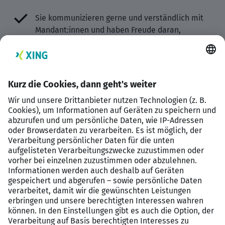
Sie kommunizieren gerne und verständlich mit
Mandant:innen und haben Freude daran,
komplexe Sachverhalte einfach zu erklären.
Eine sorgfältige, eigenständige Arbeitsweise und
ein gutes Gespür für Zahlen und die Geschichten
dahinter zeichnen Sie aus.
Ihre sehr guten Deutschkenntnisse in Wort und
Schrift runden Ihr Profil ab.
Was bieten wir Ihnen?
Flexible Arbeitsgestaltung: Profitieren Sie von
familienfreundlichen Kernarbeitszeiten und der
Möglichkeit, bis zu zwei Tage pro Woche im
Homeoffice zu arbeiten.