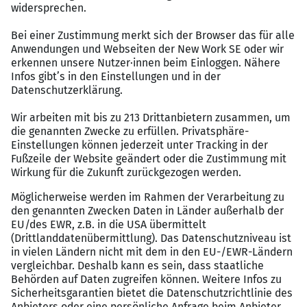
Individuelle Zusatzleistungen: Wir unterstützen
Sie mit Kindergarten- oder
Fahrtkostenzuschüssen, Erholungsbeihilfen sowie
einer betrieblichen Altersvorsorge.
Moderner Arbeitsplatz: Freuen Sie sich auf einen
schnellen Rechner mit großen Monitoren in
klimatisierten Büros, die Sie sich mit maximal
einer weiteren Kolleg:in teilen.
Gute Erreichbarkeit: Unsere Kanzlei im Herzen
des Dresdner Südens ist optimal an den ÖPNV
angebunden – die Bushaltestelle ist nur 100
Meter entfernt.
Gesundheit und Teamgeist: Wir fördern Ihr
Wohlbefinden durch betriebliches
Gesundheitsmanagement, von Yoga bis
Rückentraining, und stärken den Zusammenhalt