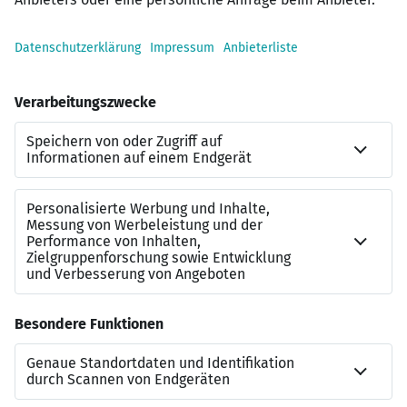
mit gemeinsamen Unternehmungen.
Kostenfreie Verpflegung: Genießen Sie Kaffee,
Wasser und eine große Auswahl an Tees, so viel
Sie mögen, in einer angenehmen
Arbeitsatmosphäre.
Zur Bewerbung
Unser Jobangebot Steuerfachangestellte –
Jahresabschluss / Finanzbuchhaltung (m/w/d) klingt
vielversprechend?
Bei unserem Partner
Workwise
ist eine Bewerbung für
diesen Job
in nur wenigen Minuten
und
ohne
Anschreiben
möglich. Anschließend kann der Status der
Bewerbung live verfolgt werden. Wir freuen uns auf eine
Bewerbung über Workwise
.