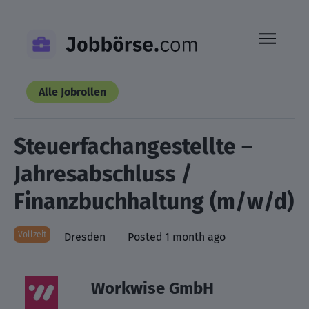
Skip
to
content
Alle Jobrollen
Steuerfachangestellte –
Jahresabschluss /
Finanzbuchhaltung (m/w/d)
Vollzeit
Dresden
Posted 1 month ago
Workwise GmbH