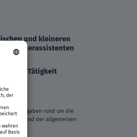
dischen und kleineren
rte Steuerassistenten
s Remote-Tätigkeit
lfältige Aufgaben rund um die
bschlüsse) und der allgemeinen