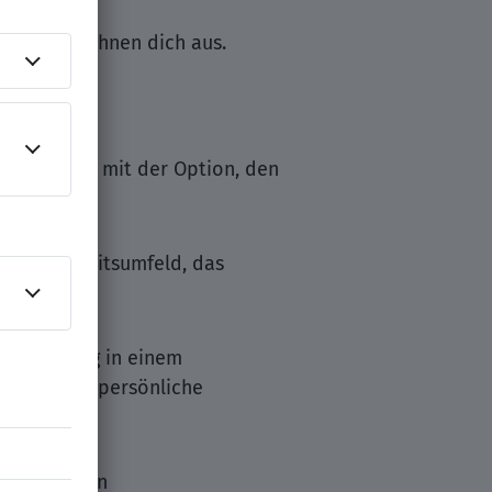
stsein zeichnen dich aus.
kle dich – mit der Option, den
iblen Arbeitsumfeld, das
ialisierung in einem
hliche und persönliche
den gesamten