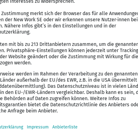
ne Ideen und Impulse – ob im direkten Mandantenkonta
tze.
ndische sowie international agierende Mandanten und s
hen Anforderungen.
re Erfahrung in der Steuerberatung und kennst dich im
r Unterstützung von Abschlüssen bestens aus.
ängigen Steuerprogrammen und MS-Office ist für dich s
ale Affinität, selbstständiges Arbeiten und Teamfähigk
n.