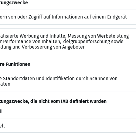
es Auftreten und ein hohes Maß an Verantwortungsbewus
tive:
Arbeite bei erstklassigen Unternehmen und entwic
ion zu gehen.
den hohen Remote-Anteil und profitiere von einem flex
 gerecht wird.
Egal ob Steuerberater, Bilanzbuchhalter oder eine Spez
des Steuerrechts – unsere Mandaten fördern deine fac
r begleiten dich persönlich und professionell durch 