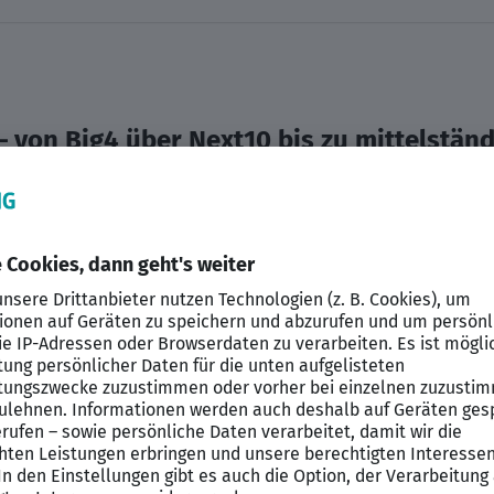
 von Big4 über Next10 bis zu mittelstän
chaften – suchen wir genau dich:
engagie
ibel am Standort vor Ort, hybrid sowie al
 Steuerberatung und übernimmst eigenverantwortlich vie
bschlusserstellung (Einzelabschlüsse und ggf. Konzerna