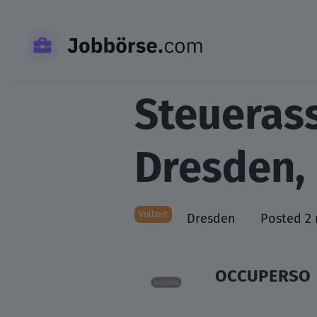
Skip
to
content
Steuerass
Dresden,
Vollzeit
Dresden
Posted 2
OCCUPERSO