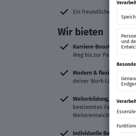
Ein freundliches, sicher
Wir bieten
Karriere-Boost & Perspek
Weg bis zur Partnerposit
Modern & flexibel:
Nutze 
deiner Work-Life-Balance
Weiterbildung, die rockt:
bestimmten Fachbereich 
Weiterentwicklung.
Individuelle Betreuung:
Wi