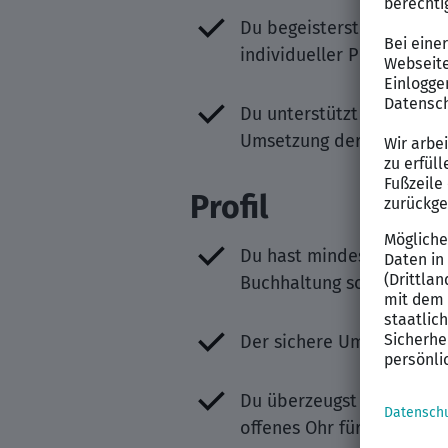
Du begeisterst durch dei
individueller Projektansä
Du unterstützt mittelstä
Umsetzung der steuerlic
Profil
Du hast mindestens 2 Jah
Buchhaltung sowie bei de
Der sichere Umgang mit g
Du überzeugst durch digit
offenes Ohr für neue Idee