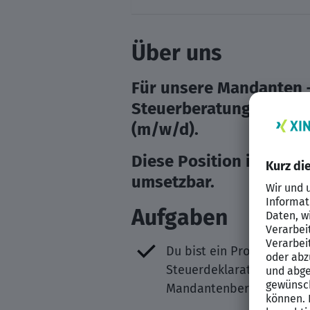
Über uns
Für unsere Mandanten –
Steuerberatungsgesells
(m/w/d).
Diese Position ist flex
umsetzbar.
Aufgaben
Du bist ein Profi in der
Steuerdeklaration, die A
Mandantenberatung.