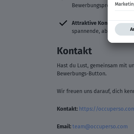
Bewerbungsprozess und st
Attraktive Konditionen:
N
spannende, abwechslungsr
Kontakt
Hast du Lust, gemeinsam mit un
Bewerbungs-Button.
Wir freuen uns darauf, dich ke
Kontakt:
https://occuperso.co
Email:
team@occuperso.com