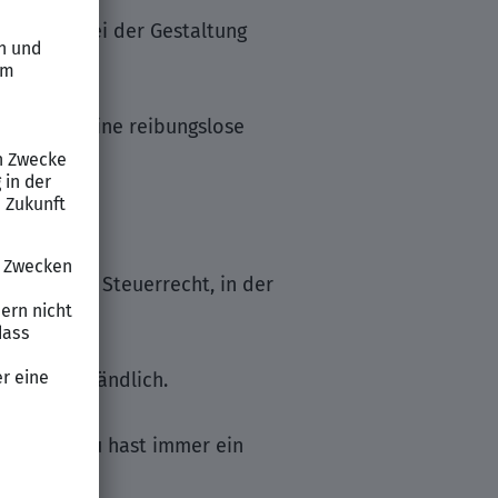
kt oder bei der Gestaltung
orgst für eine reibungslose
 deutschen Steuerrecht, in der
elbstverständlich.
eit – und du hast immer ein