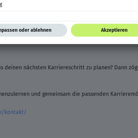
ehen dir mit Coaching und Beratung zur Seite.
eben einer wettbewerbsfähigen Vergütung warten leis
eiche Projekte auf dich.
s deinen nächsten Karriereschritt zu planen? Dann zöge
nnenzulernen und gemeinsam die passenden Karrieremögl
m/kontakt/