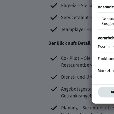
Ehrgeiz – Sie laufen zu 
Servicetalent – Sie zaube
Teamplayer – Ihre proakti
Der Blick aufs Detail. – Ihre Auf
Co- Pilot – Sie sind die 
Restaurantbereichs und v
Dienst- und Urlaubspläne
Angebotsgestaltung – Sie 
Getränkeangebots inklusi
Planung – Sie unterstütz