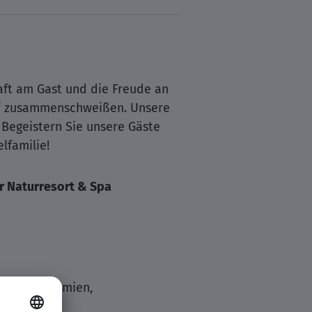
aft am Gast und die Freude an
!“ zusammenschweißen. Unsere
 Begeistern Sie unsere Gäste
lfamilie!
er Naturresort & Spa
ie, Treueprämien,