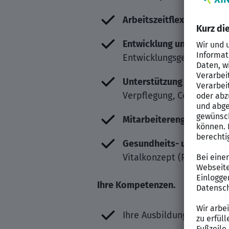
Arbeitszeitflexibilität 
Entwicklung und Karriere
Entwicklungsgespräche
Unterstützung und Wohlb
Verpflegung, Corporate B
Mitarbeiterengagement 
Gesundheits- und Entsp
Vitalkonzept (Pilotprojek
Ihre Kompetenzen.
Ihre Ausbildung – Erfolgr