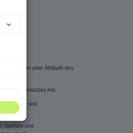
ken.
 Koordination aller Abläufe des
tarbeitereinsatzes mit.
 des Speise- und
n, Speisen und