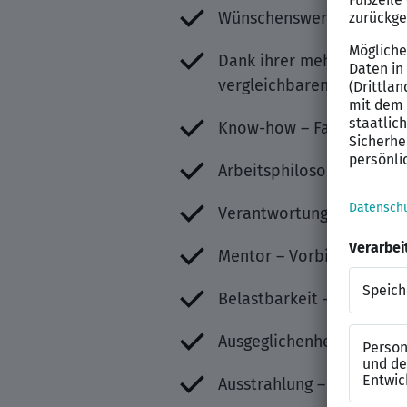
Wünschenswerte Qualifizi
Dank ihrer mehrjährigen 
vergleichbaren Hotels ist
Know-how – Fachlich und 
Arbeitsphilosophie – Wer
Verantwortung & Vorbildf
Mentor – Vorbild für uns
Belastbarkeit – Bereitsch
Ausgeglichenheit – Auch 
Ausstrahlung – Ihr aufges