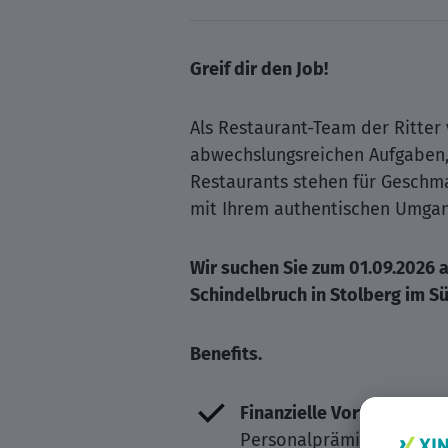
Greif dir den Job!
Als Restaurant-Team der Ritter
abwechslungsreichen Aufgaben,
Restaurants stehen für Geschma
mit Ihrem authentischen Umgang
Wir suchen Sie zum 01.09.2026 
Schindelbruch in Stolberg im S
Benefits.
Finanzielle Vorteile und A
Personalprämien, Feierta