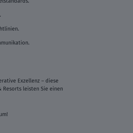
elstandards.
.
tlinien.
mmunikation.
ative Exzellenz – diese
& Resorts leisten Sie einen
tum!