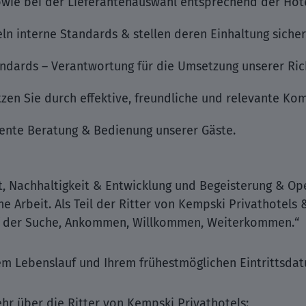
wie bei der Lieferantenauswahl entsprechend der Hot
ln interne Standards & stellen deren Einhaltung sicher
andards – Verantwortung für die Umsetzung unserer Rich
tzen Sie durch effektive, freundliche und relevante Ko
ente Beratung & Bedienung unserer Gäste.
Nachhaltigkeit & Entwicklung und Begeisterung & Oper
e Arbeit. Als Teil der Ritter von Kempski Privathotels 
auf der Suche, Ankommen, Willkommen, Weiterkommen.“
rem Lebenslauf und Ihrem frühestmöglichen Eintrittsda
hr über die Ritter von Kempski Privathotels: