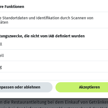
Hochtouren auf, wenn andere den Kopf in den Sand stec
rn jedem Gast ein Lächeln auf die Lippen.
ve Persönlichkeit motiviert und begeistert Ihr Umfeld.
gaben.
tatkräftige Unterstützung der Restaurantleitung bei der
ertreten diese bei Abwesenheit.
 – Sie wirken an der Gewährleistung eines optimalen Mi
unterstützen die Restaurantleitung bei der Erstellung
ve der Kalkulation der Verkaufspreise.
en die Restaurantleitung bei dem Einkauf von Getränke