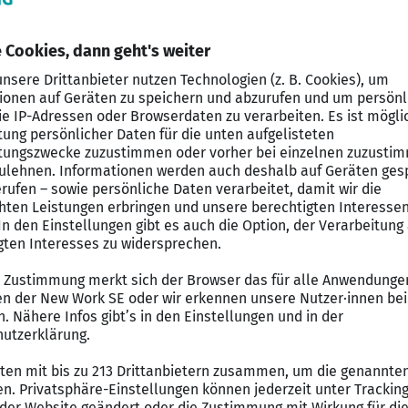
und -management
: individuelle Arbeitszeitmodelle, Arbei
förderung:
herzliche Einarbeitung, Weiterbildung, Tale
efinden:
jährliches Wahlgeschenk, attraktive Mitarbeit
enefits
und Gemeinschaft:
Teamevents, Mitarbeiter werben Mita
annungsangebote:
Personights, Health-Card, Spa-Nutzu
t)
eich abgeschlossen in der Hotellerie oder Gastronomie.