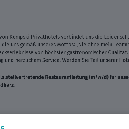
 von Kempski Privathotels verbindet uns die Leidensch
 die uns gemäß unseres Mottos: „Nie ohne mein Team
ckserlebnisse von höchster gastronomischer Qualität.
 und herzlichem Service. Werden Sie Teil unserer Hote
als stellvertretende Restaurantleitung (m/w/d) für uns
üdharz.
nreize
: faire Vergütung, vierteljährliche Leistungspräm
gszuschläge, kostenfreies Parken