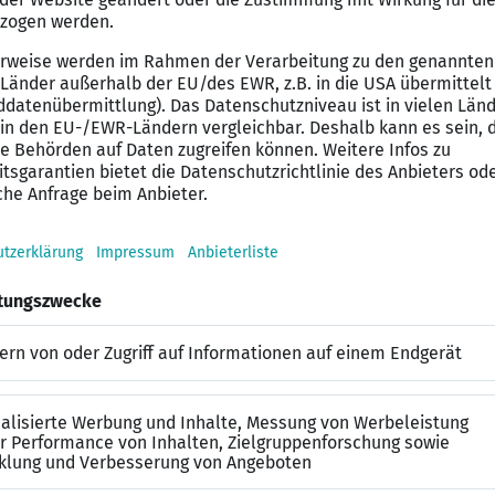
erung – Ausbilderschein nach AEVO.
Berufserfahrung haben Sie den Durchblick – durch ähnl
 Ihnen Ihr Aufgabenfeld bestens bekannt.
organisatorisch kennen Sie sich bestens aus.
tschätzend, denn unsere Mitarbeiter sind unser Kapital
unktion – Engagierte, proaktive und gewissenhafte Per
ere Nachwuchskräfte.
aft, mit zügiger Arbeitsweise die Extrameile zu gehen.
in turbulenten Zeiten bewahren Sie die Balance.
chlossenes und repräsentatives Auftreten zeichnet Sie 