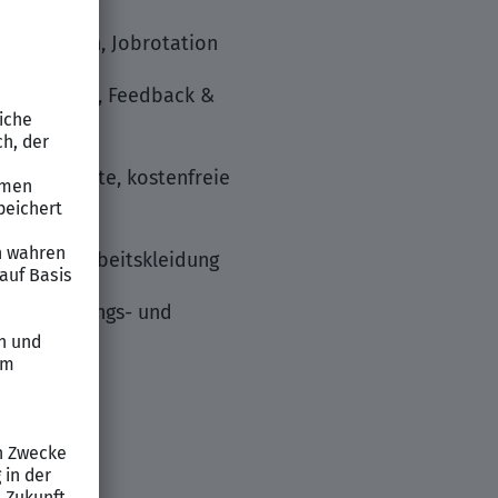
tszeitkonten, Jobrotation
ntförderung, Feedback &
erunterkünfte, kostenfreie
rbeiter, Arbeitskleidung
ng, Bewegungs- und