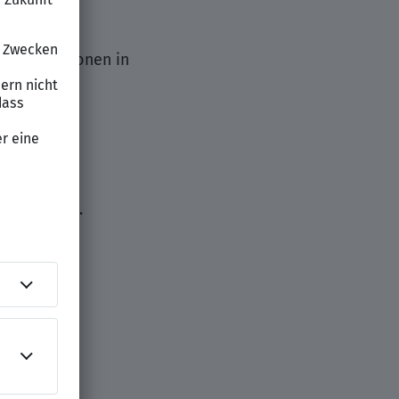
iche Positionen in
.
sönlichkeit.
aus.