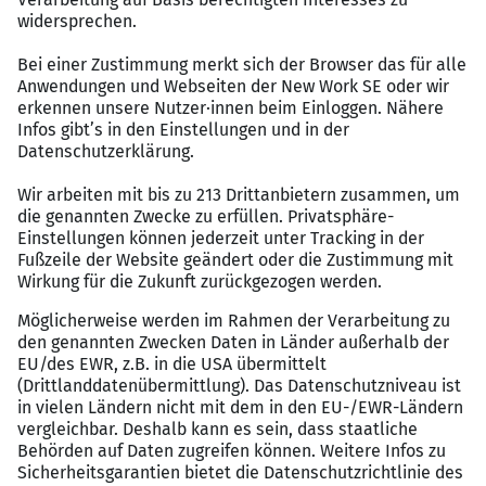
Modernes Equipment und hochwertige
Arbeitskleidung
Ein motiviertes Team mit kurzen
Entscheidungswegen
Vielfältige Entwicklungsmöglichkeiten – fachlich
und persönlich
Haben wir Dein Interesse geweckt?
Wir freuen uns auf Ihre Bewerbungsunterlagen über
unser Online-Bewerbungsformular. Bei Fragen steht
Ihnen Nick Weißgerber gerne zur Verfügung.
Wer wir sind