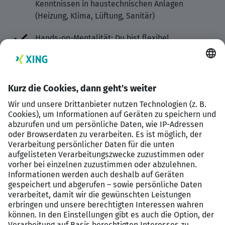
Kenntnissen in haustechnischen Anlagen
(Heizung, Klima, Lüftung, Sanitär)
Hands-on-Mentalität: Du bist flexibel,
lösungsorientiert und packst gerne mit an
Einsatzbereitschaft: Die Teilnahme am
Bereitschaftsdienst ist für Dich kein Problem
Mobilität: Ein Führerschein der Klasse B ist von
Vorteil
Deine Vorteile
Eine unbefristete Festanstellung in einem
zukunftssicheren Unternehmen
Attraktive Vergütung sowie Zusatzleistungen wie
betriebliche Altersvorsorge und Weiterbildungen