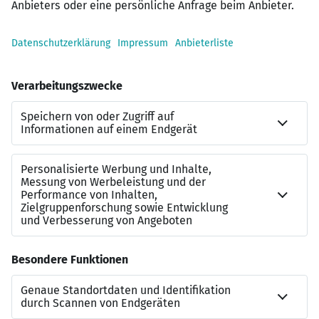
HOCHTIEF ist ein technisch-ausgerichteter, globaler
Anbieter von Infrastrukturlösungen mit führenden
Positionen in Nordamerika, Australien und Europa und
einer starken Präsenz in den schnell wachsenden
Märkten für Rechenzentren, Energiewende und
nachhaltige Infrastruktur.
HOCHTIEF PPP Solutions entwickelt und realisiert
Konzessions- und Betreiberprojekte in den
Geschäftsfeldern Straßen und Soziale Infrastruktur,
Energie und Digitales. Neben dem Hauptsitz in Essen
verfügt die HOCHTIEF-Tochtergesellschaft über
Niederlassungen und Büros in Griechenland,
Großbritannien und den Niederlanden. HOCHTIEF PPP
Solutions bietet seinen Partnern der öffentlichen Hand
innovative, integrierte und nachhaltige Lösungen
entlang des gesamten Lebenszyklus von
Infrastrukturprojekten.