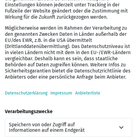
Anlagen
; Kenntnisse in
SPS
, idealerweise
Siemens Logo
, sind willkommen.
Mechanisches Grundverständnis
für
Reparaturen, Baugruppenwechsel und
Instandsetzungsarbeiten.
Bereitschaft zu Einsätzen im norddeutschen
Raum mit ca.
2 Hotelübernachtungen pro Woche
.
Idealer Wohnort im
Raum Hamburg
oder im
südlichen Schleswig-Holstein
für effiziente
Einsatzwege.
Passend für Kandidaten als
Servicetechniker
(m/w/d)
,
Kundendiensttechniker (m/w/d)
oder
Elektroniker im Außendienst (m/w/d)
.