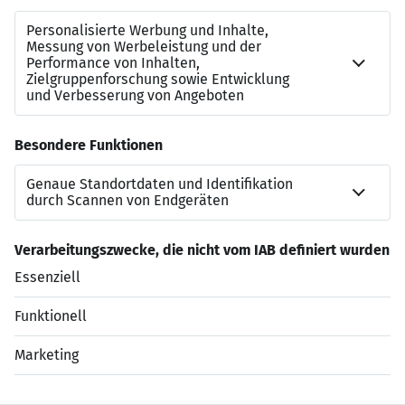
Ansprechpartner
Bei Interesse oder Rückfragen wenden Sie sich bitte an:
PolyTALENT GmbH
Alessandro Quintiero
+49 15888 630954
Jetzt bewerben
Datenschutzerklärung
Impressum