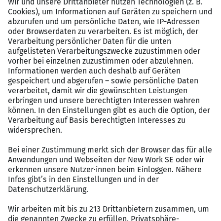
Einsatzablauf, Status und erforderlichen
Maßnahmen.
Rückmeldung an den Innendienst
zu Aufträgen,
Serviceberichten und Ersatzteilbedarf.
Profil
Abgeschlossene Ausbildung als
Elektroniker für
Betriebstechnik (m/w/d)
,
Elektriker (m/w/d)
,
Elektroinstallateur (m/w/d)
,
Mechatroniker
(m/w/d)
oder vergleichbar.
Gute Kenntnisse in der
Elektrotechnik
; Erfahrung
im
Serviceaußendienst
, Kundendienst oder Field
Service ist von Vorteil.
Praxis in der
Fehlersuche an elektrischen