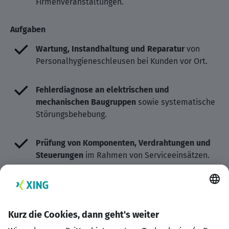
Firmenveranstaltungen.
Aufgaben
Wartung, Instandhaltung und Reparatur
von
Personalhygieneschleusen bei Kunden vor Ort.
Fehlerdiagnose an elektrischen und
mechanischen Baugruppen
sowie systematische
Störungsbehebung.
Prüfung von Komponenten, Verdrahtungen und
Steuerungen
im Rahmen von Serviceeinsätzen.
Unterstützung bei Montage und Inbetriebnahme
neuer Anlagen gemeinsam mit dem Team.
Technische Abstimmung mit Kunden
zu