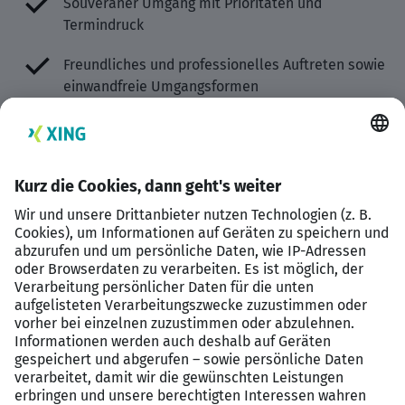
Souveräner Umgang mit Prioritäten und
Termindruck
Freundliches und professionelles Auftreten sowie
einwandfreie Umgangsformen
Hohes Maß an Vertrauenswürdigkeit und
Diskretion im Umgang mit sensiblen Daten
Schnelle Anpassung an wechselnde
Anforderungen im Büroalltag
Benefits
unbefristete Vollzeitstelle in einem erfolgreichen
Traditionsunternehmen
ein attraktives Gehaltspaket mit
Vermögenswirksamer Leistungen (VL) und die
betriebliche Altersvorsorge