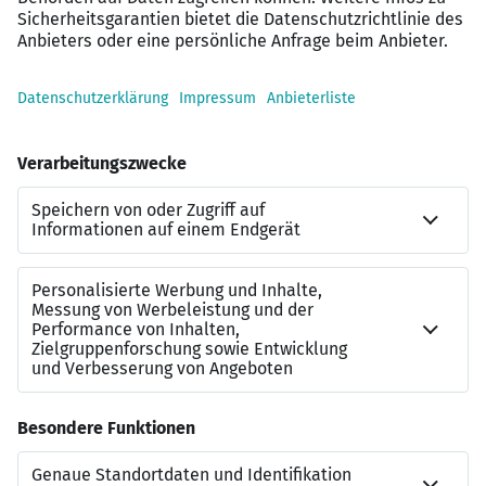
Weitere Infos über unser Unternehmen findest du auf
der
Facebook
Seite:
(1) Tauber Holding Germany | Facebook sowie auf der
Instagram
Seite: Tauber Unternehmensgruppe oder auf
unserer
Homepage
.
Hast du noch Fragen? Diese beantwortet dir Dieter Horn
gern unter +49 2571 958 84 45.
Tauber Geo-Consult Geowissenschaftler & Ingenieure
GmbH
Am Eggenkamp 18 | 48268 Greven
Sende Deine Bewerbungsunterlagen bitte als PDF digital
via Join oder per Mail.