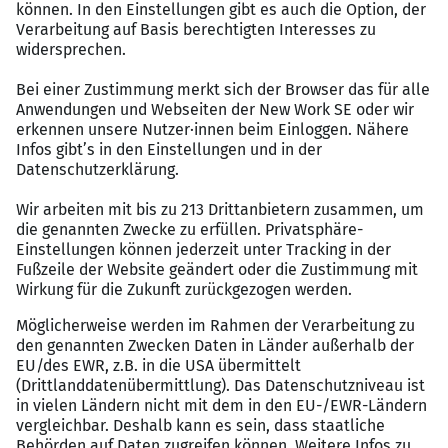
30 Tage Urlaub
Gesund bleiben: Kleiner Eigenbeitrag, große
Auswahl – Zugang zu über 13.500 Fitness- und
Wellnessangeboten
flache Hierarchien sowie faires, kooperatives
Miteinander
JOBRAD
Weiterbildungsmaßnahmen durch die TAUBER
Akademie (individuelle interne und externe Fort-
und Weiterbildungsmöglichkeiten)
abwechslungsreiches Arbeiten durch wechselnde
interessante Projekte