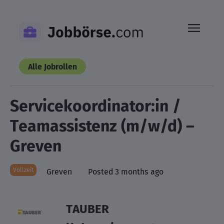
Skip
to
content
Alle Jobrollen
Servicekoordinator:in /
Teamassistenz (m/w/d) –
Greven
Vollzeit
Greven
Posted 3 months ago
TAUBER