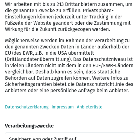
Wir bieten
Flexibilität & Work-Life-Balance:
Hohe Flexibilität durch
individuelle Arbeitszeitmodelle und die Möglichkeit, zu
100% remote in Deutschland zu arbeiten
Unternehmenskultur & Entwicklung:
Eine offene Kultur
mit flachen Hierarchien, gezielter Einarbeitung und
vielfältigen Weiterbildungsmöglichkeiten in einem
modernen Arbeitsumfeld
Zusatzleistungen & Vergütung:
Ein attraktives
Gehaltspaket ergänzt durch zahlreiche Corporate
Benefits wie Jobrad-Zuschuss, betriebliche
Altersvorsorge und regelmäßige Teamevents
Kontakt