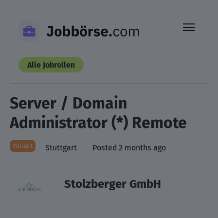
Skip
to
content
Alle Jobrollen
Server / Domain
Administrator (*) Remote
Vollzeit
Stuttgart
Posted 2 months ago
Stolzberger GmbH