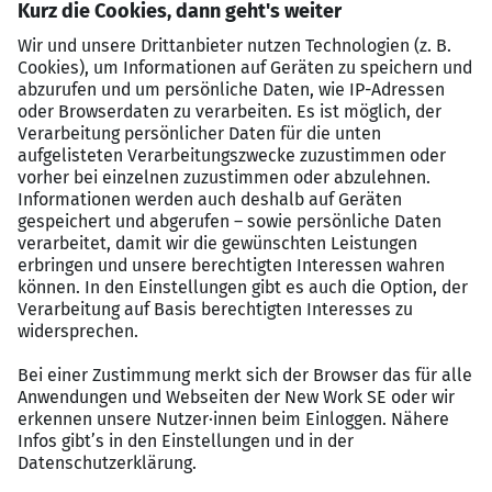
Qualifikation & Sprachen:
Abgeschlossenes Studium der
Informatik oder eine vergleichbare Qualifikation sowie
sehr gute Deutsch- und gute Englischkenntnisse
Kernkompetenz:
Fundierte Berufserfahrung in der
Administration komplexer Microsoft-Serverlandschaften
im Enterprise-Umfeld, inklusive DNS, Active Directory
und PKI
Cloud-Know-how:
Praktische Erfahrung in der
Verwaltung von Cloud- und Hybrid-Umgebungen,
insbesondere mit Azure und Entra ID
Arbeitsweise:
Ausgeprägte analytische Fähigkeiten, eine
lösungsorientierte und selbstständige Arbeitsweise
sowie Erfahrung mit ITIL-basierten Prozessen