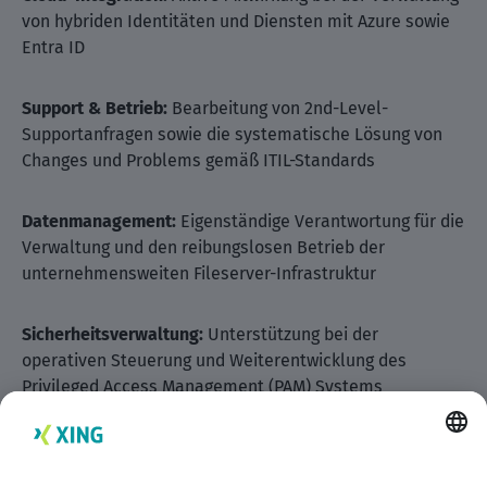
von hybriden Identitäten und Diensten mit Azure sowie
Entra ID
Support & Betrieb:
Bearbeitung von 2nd-Level-
Supportanfragen sowie die systematische Lösung von
Changes und Problems gemäß ITIL-Standards
Datenmanagement:
Eigenständige Verantwortung für die
Verwaltung und den reibungslosen Betrieb der
unternehmensweiten Fileserver-Infrastruktur
Sicherheitsverwaltung:
Unterstützung bei der
operativen Steuerung und Weiterentwicklung des
Privileged Access Management (PAM) Systems
Profil