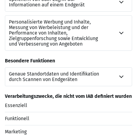
Leonie Feick
Tel.:
+49711400999718
E-Mail:
leonie.feick@stolzberger.de
Website:
https://jobs.stolzberger.de
*Stolzberger redet nicht nur über Gleichberechtigung,
sondern lebt diese und ist der Meinung, dass der
Mensch zählt und nicht das Geschlecht. Unsere
Ausschreibung gilt ungeachtet Geschlecht, ethnischer
Herkunft, Religion, Behinderung, Alter oder sexueller
Identität.
Jetzt bewerben
Datenschutzerklärung