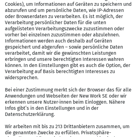
Vergünstigtes Mittagessen im nahegelegenen
Mitarbeiterrestaurant.
Moderne Arbeitsumgebung mit ergonomischen
Arbeitsplätzen.
Flache Hierarchien sorgen für kurze
Entscheidungswege und eine familiäre
Atmosphäre.
Ideenmanagement: Wir freuen uns auf deine
Vorschläge und prämieren jährlich die besten
Innovationen.
Nachhaltigkeitsinitiativen fördern
umweltfreundliches und soziales Engagement.