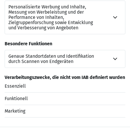
————————————————
E:
m.erten@wematch.de
————————————————
Ich freue mich auf deine Bewerbung!
Jetzt bewerben
Datenschutzerklärung
Impressum