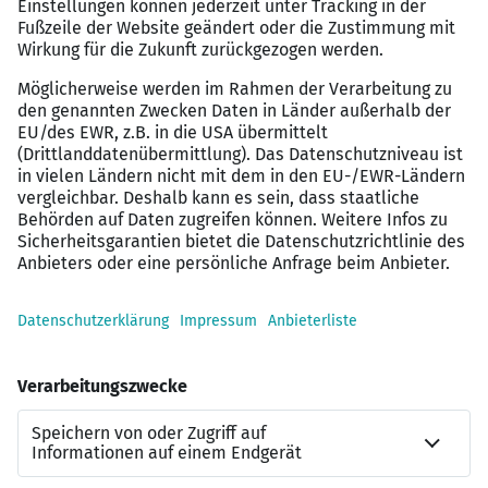
Der Betriebsarzt bietet kostenlose Impfungen
und Untersuchungen.
Kontakt
Du fühlst dich durch die ausgeschriebene Vakanz
angesprochen, oder bist dir nicht ganz sicher, ob du der
richtige Bewerber für die Position bist? Das ist gar kein
Problem!
Komm gerne proaktiv auf mich zu und wir klären
gemeinsamen in einem Austausch alle offenen Fragen.
Metin Erten,
Senior Candidate Consultant