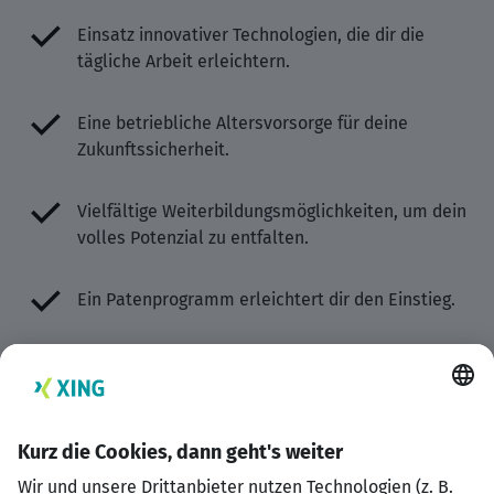
Einsatz innovativer Technologien, die dir die
tägliche Arbeit erleichtern.
Eine betriebliche Altersvorsorge für deine
Zukunftssicherheit.
Vielfältige Weiterbildungsmöglichkeiten, um dein
volles Potenzial zu entfalten.
Ein Patenprogramm erleichtert dir den Einstieg.
Regelmäßige Team-Events und Feiern stärken
den Zusammenhalt.
Belegplätze im Betriebskindergarten bieten
verlässliche Betreuung.