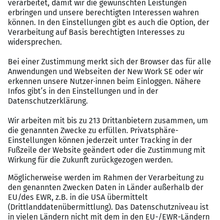
Eigenverantwortliches und lösungsorientiertes
Arbeiten
Sehr gute Deutschkenntnisse in Wort & Schrift
Führerschein der Klasse B
Ausbildereignung wünschenswert
Benefits
Interessante, abwechslungsreiche Aufgaben in
einem zukunftssicheren Umfeld
Festanstellung in einem Unternehmen mit
flachen Hierarchien und kurzen
Entscheidungswegen