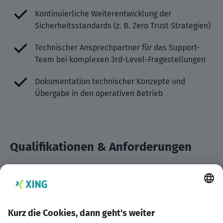
Kontinuierliche Weiterentwicklung der
Sicherheitsstandards (z. B. Zero Trust Strategien)
Technischer Ansprechpartner für das Support-
Team bei komplexen 3rd-Level-Fragestellungen
Dokumentation technischer Konzepte und
Übergabe in den operativen Betrieb
Qualifikationen & Anforderungen
Fundierte Erfahrung in der Administration und
Konzeption von Netzwerken auf Enterprise-Level
Gute Kenntnisse in modernen Firewall-Lösungen
(bevorzugt Sophos) und Netzwerk-Hardware