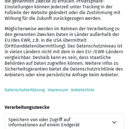
einem krisenfesten Wachstumsmarkt (E-Health)
Moderner Fuhrpark:
Dienstwagen-Privileg ab dem
ersten Tag inklusive freier Wahl (E-Auto möglich)
Individuelle Entwicklung:
Strukturierte
Einarbeitung und Förderung durch gezielte
Zertifizierungen (z. B. Sophos)
Flexibilität:
Flexible Arbeitszeiten mit
Überstundenausgleich und attraktive Remote-
Regelungen
Ausstattung:
Hochwertiges IT-Equipment und
ergonomische Arbeitsplätze vor Ort
Zusatzleistungen:
Job-Bike Leasing,
Sportzuschüsse und betriebliche Altersvorsorge