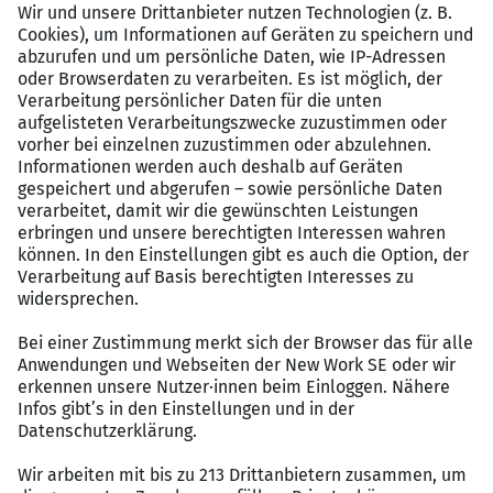
(bevorzugt Aruba)
Nachweisbare Praxis in der (Teil-)Projektleitung
von IT-Infrastrukturprojekten
Erfahrung mit Netzwerksegmentierung und
hybriden Cloud-Umgebungen
Souveränes Auftreten in der Beratung und Freude
an der fachlichen Führung von Themen
Verhandlungssichere Deutsch- und fließende
Englischkenntnisse
Benefits & Vorteile
Stabilität & Wachstum:
Sicherer Arbeitsplatz in