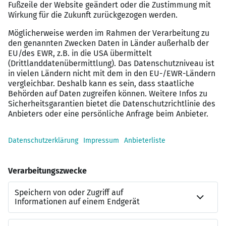
Die Stelle spricht Ihnen zu? So geht’s weiter:
Gerne sende ich Ihnen weitere Informationen oder
bespreche die Vakanz persönlich.
Kontaktieren Sie mich dazu per XING-Nachricht, E-Mail
(mzimmermann@bro-recruiting.de
) oder telefonisch
Montags–Freitags, 08:00–17:00 Uhr, unter 030 91 733 560.
Ich freue mich auf Ihre Rückmeldung und darauf, Sie
kennenzulernen.
Freundliche Grüße wünscht
Michael Zimmermann | Senior Account Manager | BRO
Recruiting