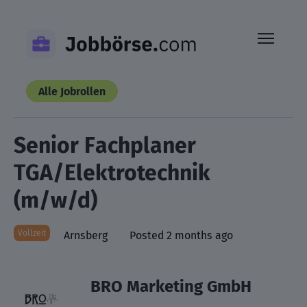
Skip
to
content
Alle Jobrollen
Senior Fach­planer
TGA/Elektro­technik
(m/w/d)
Vollzeit
Arnsberg
Posted 2 months ago
BRO Marketing GmbH