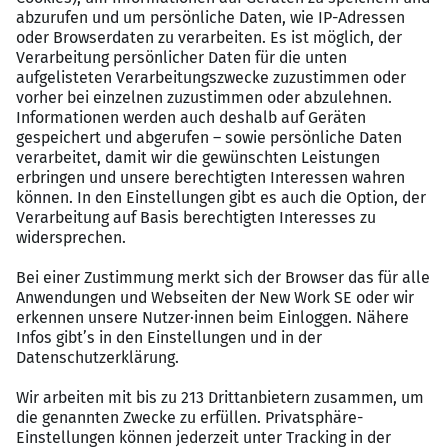
Attraktive Arbeitsbedingungen in modernen
Räumlichkeiten
flache Hierarchien, freundschaftliches
Arbeitsklima mit offener Feedbackkultur
facettenreiches Arbeiten an einem
zukunftssicheren Arbeitsplatz und exzellente
Entwicklungsmöglichkeiten durch individuelle
Weiterbildungen
herausfordernde Aufgaben, an denen Sie
wachsen und sich selbst verwirklichen können
Kontakt