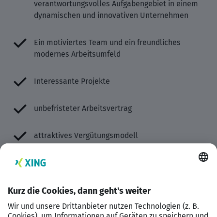
verantwortungsvolles Aufgabengebiet in einem
dynamischen und innovativen Unternehmen
Ein motiviertes Team und ein freundliches
modernes Arbeitsumfeld
Interessante Projekte
unbefristeter Arbeitsvertrag
attraktives Vergütungsmodell
Krisenfester, langfristiger und
zukunftsorientierter Arbeitsplatz
Kurze Kommunikationswege, durch
Inhabergeführtes Familienunternehmen