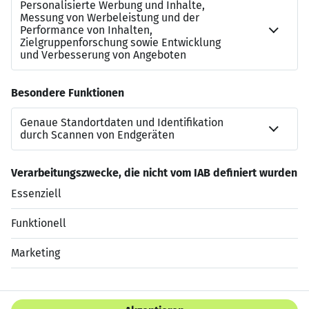
——————————————-
mzimmermann@bro-recruiting.de
+49 (0)30 917 335 60
www.bro-recruiting.de
Jetzt bewerben
Datenschutzerklärung
Impressum
HTML Sitemap