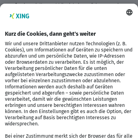
Finanzielle Unabhängigkeit: Profitiere von einem
sicheren Einkommen und nutze das Potenzial,
durch erfolgreiche Arbeit zusätzlich zu verdienen
Du
besitzt idealerweise eine abgeschlossene
Ausbildung zur Versicherungsfachfrau oder zum
Versicherungsfachmann (IHK) oder eine
vergleichbare Qualifikation mit
Sachkundenachweis
konntest idealerweise bereits Berufserfahrung im
Versicherungsvertrieb sammeln
arbeitest als Organisationstalent mit Hands-on-
Mentalität verantwortungsvoll und
erfolgsorientiert