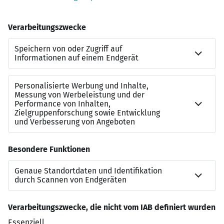
Agenturberatung
kannst du dich über unsere
Weiterbildungsplattform SINA zu zahlreichen
Weiterbildungen anmelden
findest du zahlreiche Zugangswege über Handel,
Handwerk und öffentlichen Dienst
kannst du durch ein flexibles Arbeitszeitmodell
dein Privatleben und deine Arbeit gut
kombinieren
profitierst du von der starken
Ausschließlichkeitsorganisation und der
Stabilität als Versicherungsverein a. G
Jetzt bewerben