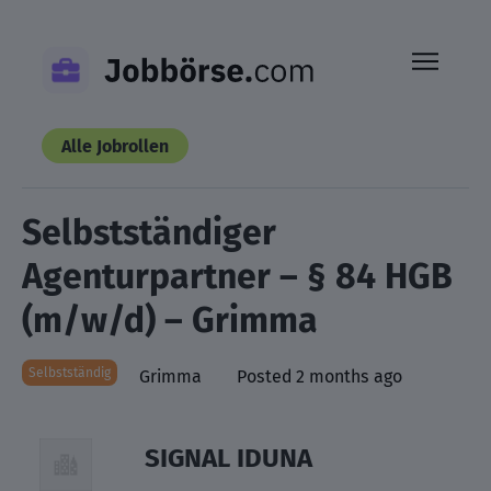
Skip
to
content
Alle Jobrollen
Selbstständiger
Agenturpartner – § 84 HGB
(m/w/d) – Grimma
Selbstständig
Grimma
Posted 2 months ago
SIGNAL IDUNA