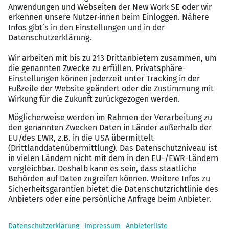
Kontakt
Jörg Winkler
Regionalmanager
Telefon: 01785512757
E-Mail: joerg.winkler@signal-iduna.net
Bei uns
erwarten dich nachhaltige
Entwicklungsperspektiven und sehr gute
Einkommensmöglichkeiten
erhältst du Unterstützung durch Spezialistinnen
und Spezialisten vor Ort
genießt du die Vorteile einer persönlichen