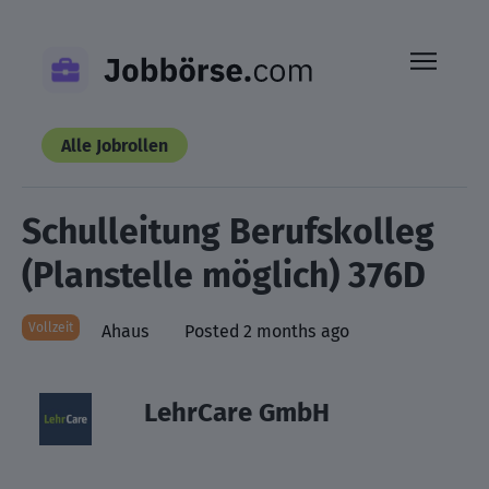
Skip
to
content
Alle Jobrollen
Schulleitung Berufskolleg
(Planstelle möglich) 376D
Vollzeit
Ahaus
Posted 2 months ago
LehrCare GmbH