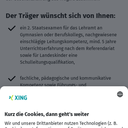
Der Träger wünscht sich von Ihnen:
ein 2. Staatsexamen für das Lehramt an
Gymnasien oder Berufskollegs, nachgewiesene
einschlägige Leitungskompetenz, mind. 5 Jahre
Unterrichtserfahrung nach dem Referendariat
sowie für Landeskinder eine
Schulleitungsqualifikation,
fachliche, pädagogische und kommunikative
Kompetenz sowie Führungs- und
Motivationsgeschick,
Freude am Umgang mit jungen Menschen,
die Bereitschaft, auch wirtschaftliche