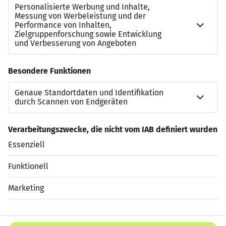
Recruiter bei LehrCare
0171 441 64 07
p.lanzillotta@lehrcare.de
https://www.lehrcare.de/job/schulleitung-berufskolleg-
planstelle-moeglich-5289/
Jetzt bewerben
Datenschutzerklärung
Impressum