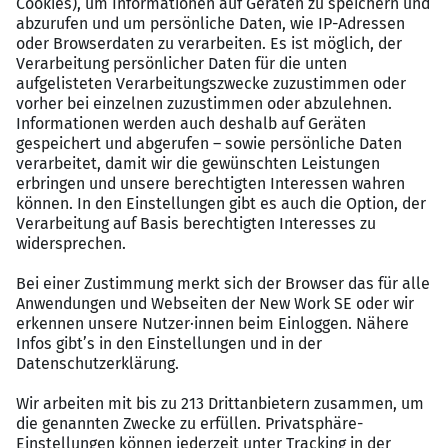
Verantwortung zu übernehmen,
ein aktives Leben als Christ und die
Mitgliedschaft in einer Kirche der ACK e.V.,
die Bereitschaft, sich im Rahmen der Leitlinien
und Ziele des Trägers auch persönlich
weiterzuentwickeln.
Der Träger bietet Ihnen:
eine unbefristete Festanstellung in Voll- oder
Teilzeit (für Beamt*innen eine Planstelle),
eine Besoldung bzw. Vergütung analog A16 LBesG
NRW,