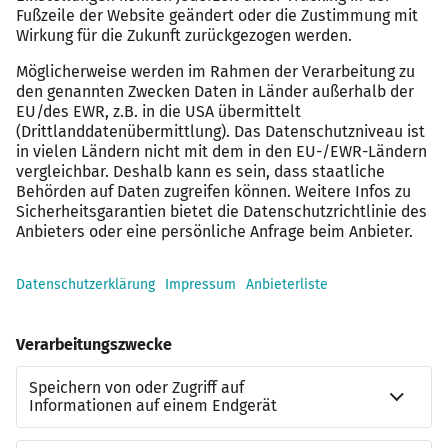
große Freiräume innerhalb des bestehenden
Konzepts sowie Ressourcen für die Gestaltung
der Schule, flache Hierarchien und kurze
Entscheidungswege,
eine partnerschaftliche Zusammenarbeit mit
dem Kollegium und der Geschäftsführung,
eine gründliche Einarbeitung durch das
Schulleitungsteam und regelmäßigen Austausch
auf Leitungsebene im Verbund der Trägerschulen.
weitere Informationen erhalten Sie
bei:
Patrizio Lanzillotta