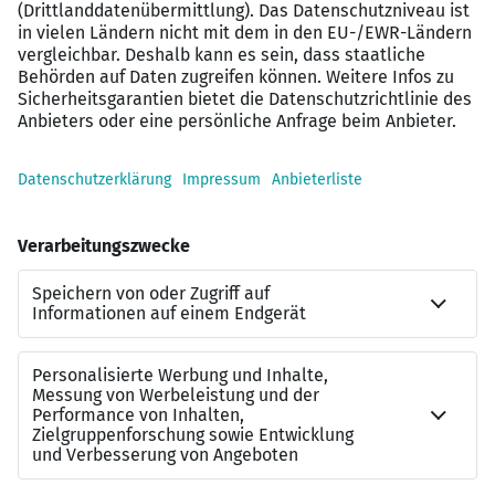
Unser Bewerbungsprozess:
Kurzbewerbung
– gerne ohne Anschreiben oder
einfach per Telefon
Telefonisches Kennenlernen
– lerne uns in max. 15
Minuten kennen
Persönliches Gespräch (auch per MS-Teams
möglich)
– wir tauschen uns über deine Ziele und
mögliche Aufgaben aus
Vertrag
– innerhalb kürzester Zeit erhältst du
deinen unbefristeten Arbeitsvertrag
Klingt gut?
Dann melde dich bei mir.