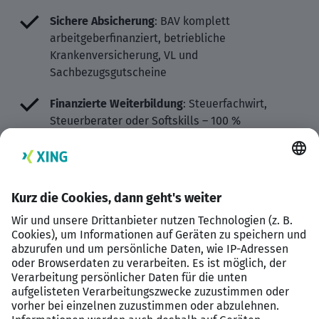
Sichere Absicherung
: BAV komplett
arbeitgeberfinanziert, betriebliche
Krankenversicherung, VL und
Sachbezugsgutscheine
Finanzierte Weiterbildung
: Steuerfachwirt,
Steuerberater oder Softskills – 100 %
übernommen
Klarer Karrierepfad
: Vom SFA über SFW bis zum
StB – mit echten Entwicklungsschritten statt
leeren Versprechen
Strukturierte Einarbeitung
: Buddy-System, fester
Plan und Kanzlei-Handbuch – damit du remote
vom ersten Tag an durchstartest
Wertschätzendes Team
: 21 Mitarbeitende,
regelmäßige Events und ein Miteinander, das den