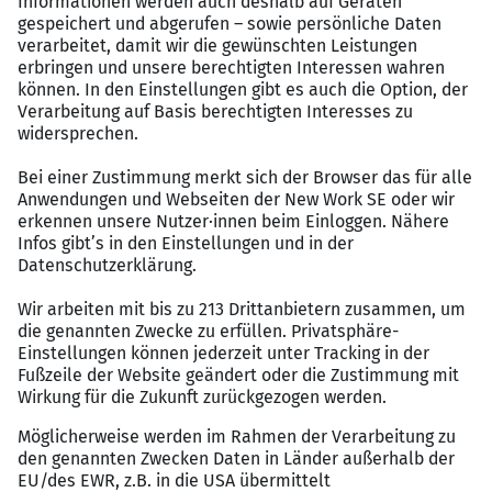
Namen verdient
Warum remote bei uns funktioniert:
Digital gegründet:
Kein nachgerüstetes
Homeoffice, sondern remote von Tag eins
Papierloses Mandantenportal:
Mandanten
erfassen alles digital – kein Scannen, kein
Postweg
Volle Ausstattung:
Eigener Laptop und
professionelles Homeoffice-Setup auf unsere
Kosten
Büro optional:
Der Standort in Weinheim steht dir
jederzeit offen