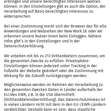
Eine kommunikationsstarke Persönlichkeit mit
ausgeprägten analytischen Fähigkeiten sowie
Begeisterung für die digitale Transformation im
Bereich Personalwesen
Das sind Ihre Benefits bei diesem
SAP Job
Eine Unternehmenskultur, die durch ein offenes
Miteinander und eine freundschaftliche
Teamatmosphäre überzeugt
Flexible Arbeitszeiten und mobiles Arbeiten für
eine optimale Work-Life-Balance
Sicherer Arbeitsplatz mit langfristigen