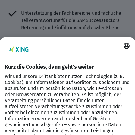
Unterstützung der Fachbereiche und fachliche
Teilverantwortung für die SAP SuccessFactors
Betreuung und Einführung auf globaler Ebene
Das bringen Sie für diesen SAP Job
mit
Mehrjährige Berufserfahrung in der
Modulberatung im SAP SuccessFactors Umfeld
z.B. im Employee Central, Compensation &
Benefits, Learning, Performance & Goals oder
Recruiting
Sehr gutes Verständnis für
personalwirtschaftliche Prozesse sowie
Erfahrung in Analyse, Optimierung sowie dem
Design der damit verbundenen Abläufe