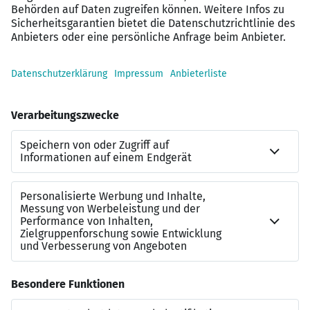
Entwicklungsmöglichkeiten bei einem der
führenden Arbeitgeber der Region
Attraktives Gehalt mit Perspektiven bis zu 85.000
€ jährlich
Homeoffice-Option: Bis zu 60 % Ihrer Arbeit
können Sie bequem von zu Hause aus erledigen
Kontakt
Sollten Sie Rückfragen zu diesem SAP-Job haben, dann
steht Ihnen gerne
Miriam Sartorius
vom
Leuchtmehr-
Team
zur Verfügung:
miriam.sartorius@leuchtmehr.de