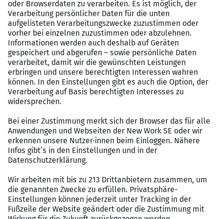
senden Sie mir gerne dennoch Ihre Unterlagen.
Gemeinsam besprechen wir Ihre beruflichen Ziele und
finden die passende Position für Sie.
Ihr Kontakt:
Marcus Schäfer
SAP Recruitment Specialist
E-Mail: m.schaefer@karesources.com
https://karesources.com
KA Resources
KA Resources ist seit über 12 Jahren auf die Vermittlung
von IT Fachkräften spezialisiert. Wir bringen Sie direkt
mit dem passenden Entscheider zusammen, diskret,
effizient und vor allem persönlich. Dabei profitieren Sie
von individueller Karriereberatung, ehrlichem Feedback