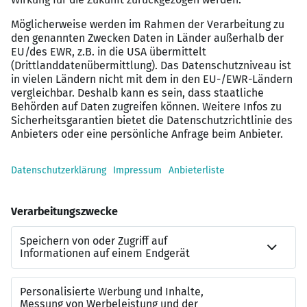
und einem klaren Bild Ihres potenziellen Arbeitgebers,
schon lange bevor das erste Gespräch stattfindet.
Eine Vorstellung Ihrer Unterlagen bei unserem
Auftraggeber erfolgt selbstverständlich erst nach einem
persönlichen Gespräch mit Ihnen. Weitere
Informationen zu unserem Vermittlungsprozess finden
Sie unter:
www.karesources.com/vermittlungsprozess
Nützliche Links:
Weitere SAP-Stellen:
https://karesources.com/jobs/category/sap
WhatsApp-Kanal für SAP-Jobs: