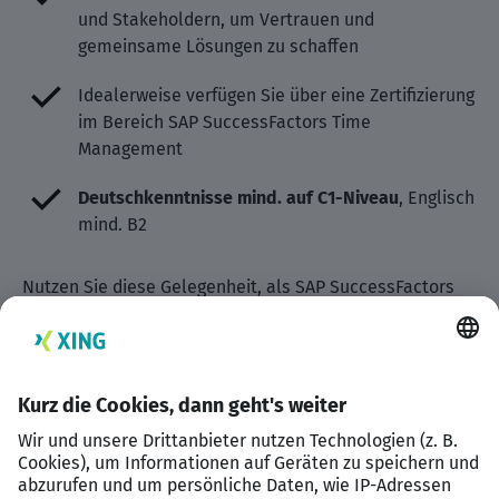
und Stakeholdern, um Vertrauen und
gemeinsame Lösungen zu schaffen
Idealerweise verfügen Sie über eine Zertifizierung
im Bereich SAP SuccessFactors Time
Management
Deutschkenntnisse mind. auf C1-Niveau
, Englisch
mind. B2
Nutzen Sie diese Gelegenheit, als SAP SuccessFactors
Berater (m/w/d) – Time Management in einem Umfeld
zu glänzen, das Ihre Erfahrung schätzt und in dem Sie
sich weiterentwickeln dürfen. Ich freue mich auf Ihre
Bewerbung mit Lebenslauf, Zeugnissen, Zertifikaten
sowie Ihrer Gehaltsvorstellung.
Sollte diese Stelle nicht 100 %ig zu Ihrem Profil passen,