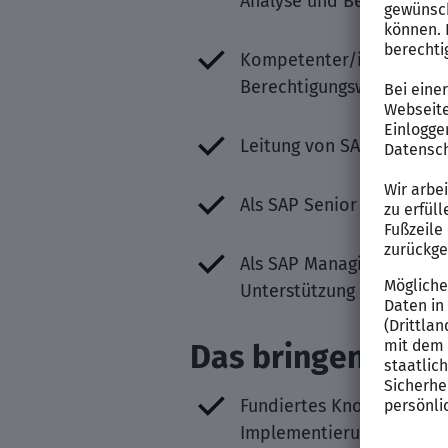
Analyse und Bereinigung 
Kompetenter/in Ansprech
Berechtigungswesen
Leitung von SAP Worksho
Als SAP Senior Consultan
Als SAP Managing Consult
Unterstützung
Das bringen Sie f
Fundiertes Know-how im B
Implementierung von SAP