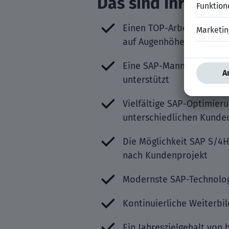
Das sind Ihre Ben
Einen TOP-Arbeitgeber m
auf Augenhöhe Teil der U
Eine SAP-Mannschaft mit e
unterstützt
Vielfältige SAP-Optimier
unterschiedlichen Kunde
Die Möglichkeit SAP S/4H
nach Kundenprojekt
Modernste SAP-Technolog
Kontinuierliche Weiterbi
Ein Jahreszielgehalt von 