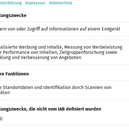
nisse im SAP-Berechtigungsmanagement z.B. SAP GRC, S
fahrungen mit SAP Fiori-Berechtigungen unter S/4HANA
n, Zuverlässigkeit sowie ausgeprägte analytische und 
raterpersönlichkeit mit Hands On Mentalität und Tea
erung für die SAP-Beratung
tarbeit und eine Reisebereitschaft für Kundenprojekte
 je nach Kundenprojekt)
nes Studium der (Wirtschafts-)Informatik, Wirtschaftsw
 sowie sehr gute Deutsch- und gute Englischkenntnisse 