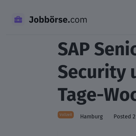
Skip
to
content
SAP Seni
Security 
Tage-Wo
Vollzeit
Hamburg
Posted 2