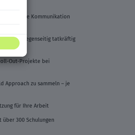
d bei dem die Kommunikation
man sich gegenseitig tatkräftig
oll-Out-Projekte bei
eld Approach zu sammeln – je
ung für Ihre Arbeit
it über 300 Schulungen