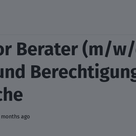
or Berater (m/w/
und Berechtigun
che
 months ago