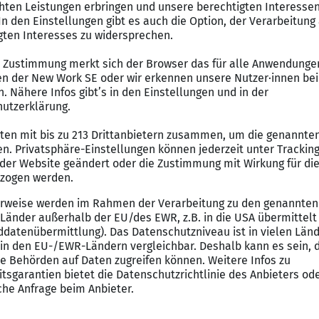
von SoD-Konflikten (Segregation of Duties)
partner/in für die Kunden bei Fragen zum Thema SAP 
ps bei Kunden zum Thema SAP Security & SAP Berecht
t auch Mentoring von SAP-Trainees und Unterstützung 
ant auch Coaching von SAP Consultants und Senior Con
ür diesen SAP Job mit
ereich SAP Security und / oder SAP-Berechtigungswese
-Berechtigungskonzepten und Kenntnisse in SoD-Rege