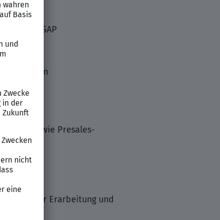
Security & SAP
igungswesen
im Presales
sultant sowie Presales-
n inkl. der Erarbeitung und
lwerken