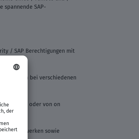
die spannende SAP-
rity / SAP Berechtigungen mit
gskonzepten bei verschiedenen
ud Lösungen oder von on
 SoD-Regelwerken sowie