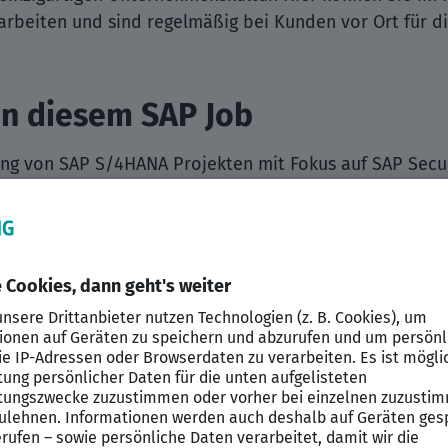
arbeiten und sind regelmäßig bei Kunden vor Ort für 
in diesem SAP Job
ung von SAP S/4HANA Projekten mit Fokus auf SAP Secu
- oder Projektleitung zu übernehmen
 Implementierung von ganzheitlichen SAP-Berechtigun
uer Lösungen im SAP Security-Umfeld z.B. von SAP Clo
g von SAP-Security Audits sowie Implementierung von