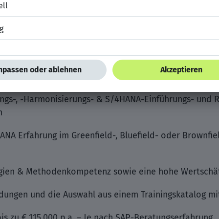
efits bei diesem SAP Job
it DUZ-Kultur, bei dem Sie sich wohlfühlen werden un
nternehmensphilosophie ist
chtem Teamgeist, in welcher sich jeder einbringt und 
ungs-, -Harmonisierungs- & S/4HANA-Einführungs- und R
n
ANA Erfahrung im Greenfield-, Bluefield- oder Brownfi
ien & Methodenkompetenz sowie eine hohe Wertschätz
ldungen und die Auswahl aus einem Trainingskatalog m
bis zu € 115.000 p.a. – Je nach SAP-Beratungserfahrung