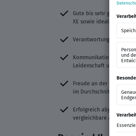
Gute bis sehr gute Kennt
XE sowie idealerweise Er
Verantwortungsbewusstsei
Kommunikationsstarke Be
Leidenschaft und Begeist
Freude an der SAP-Projek
im Durchschnitt (variiert
Erfolgreich abgeschlosse
vergleichbare Ausbildung