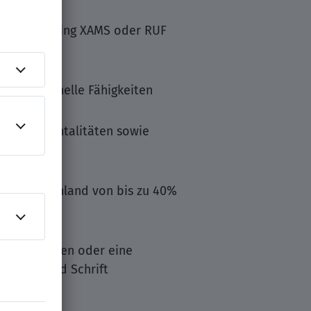
AP IdM, Xiting XAMS oder RUF
konzeptionelle Fähigkeiten
mplayermentalitäten sowie
 in Deutschland von bis zu 40%
issenschaften oder eine
in Wort und Schrift