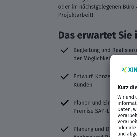
oder im nächstgelegenen Büro 
Projektarbeit!
Das erwartet Sie 
Begleitung und Realisier
der Möglichkeit die Teil
Entwurf, Konzeption und
Kunden
Planen und Einführen ne
Premise SAP-Lösungen
Planung und Durchführun