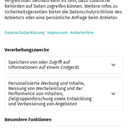
Gehalt von bis zu
95.000 € p.a.
je nach
Qualifikation
Flexible Arbeitszeiten
und
mobiles Arbeiten
von
bis zu 60% / 3 Tage Home Office
Mitarbeiterrabatte
und weitere
verschiedene
Zusatzleistungen
Kontakt
Sollten Sie Rückfragen zu diesem SAP-Job haben, dann
steht Ihnen gerne
Miriam Sartorius
vom
Leuchtmehr-
Team
zur Verfügung:
miriam.sartorius@leuchtmehr.de