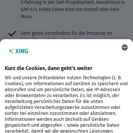
Erfahrung in der SAP-Projektarbeit; Kenntnisse in
SAP S/4 HANA Sales sind von Vorteil aber kein
Muss
Sehr gutes Verständnis für die Prozesse im
Vertriebsumfeld und idealerweise
Grundkenntnisse in ABAP wie Code lesen oder
debuggen
Sicheres Auftreten sowie eine zielorientierte,
einsatzbereite und teamorientierte Arbeitsweise
Fließende Deutsch- und gute Englischkenntnisse
in Wort und Schrift für die Arbeit im
internationalen Team
Das sind Ihre Benefits bei diesem