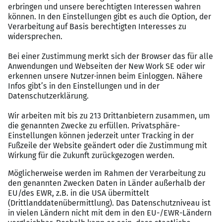
SAP Job
Aktuelle SAP-Technologien wie SAP S/4 HANA,
SAP Sales Cloud und die Möglichkeit sich in
SAP
S/4HANA Sales
zügig einzuarbeiten
Spannende SAP S/4HANA Roll Out Projekte inkl.
Übernahme der Teilprojektleitung
Eigenverantwortliches Arbeiten im
internationalen Umfeld
SAP-Trainings
und
persönliche Coachings
Eine
vorbildliche Führungskraft
, die einen
coachenden Führungsstil lebt und Sie dabei aktiv
fordert und fördert