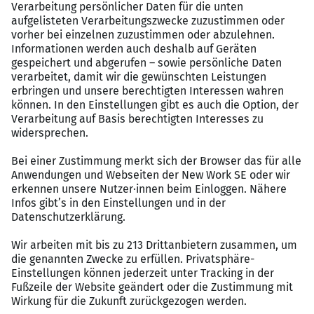
Ihre SAP-Karrierebegleiterin
Sollten Sie Rückfragen zu diesem SAP-Job haben, dann
steht Ihnen gerne
Carolin Wolz
vom
Leuchtmehr-Team
zur Verfügung:
carolin.wolz@leuchtmehr.de
+49 7151 250 4611
Treiben Sie Ihre SAP-Karriere voran und gestalten Sie
zusammen mit Leuchtmehr Ihre berufliche Zukunft, die
Sie begeistert und Ihr ganzes Potenzial entfesselt!
Das sagen Kandidat:innen über die
Zusammenarbeit mit Leuchtmehr