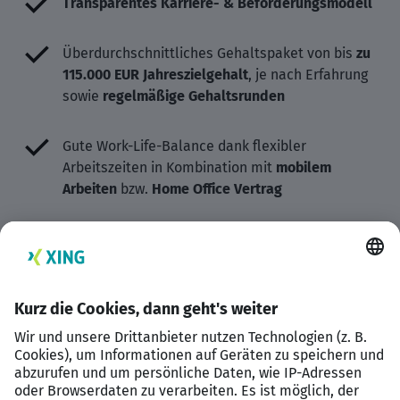
Transparentes Karriere- & Beförderungsmodell
Überdurchschnittliches Gehaltspaket von bis
zu
115.000 EUR Jahreszielgehalt
, je nach Erfahrung
sowie
regelmäßige Gehaltsrunden
Gute Work-Life-Balance dank flexibler
Arbeitszeiten in Kombination mit
mobilem
Arbeiten
bzw.
Home Office Vertrag
Firmenwagen
Zuschüsse
zu KITA bzw. Kindergarten
Die Möglichkeit auch
80% Teilzeit
= 32 Stunden
pro Woche auf 4 oder 5 Tage zu arbeiten