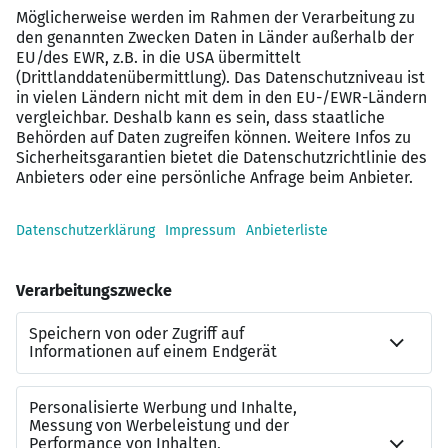
“Frau Wolz versteht ihren Job! Absolute Empfehlung. Ich
fühlte mich nicht nur fachlich super beraten, sondern
auch als Mensch. Frau Wolz war mit viel Engagement
dabei, einen passenden Job für mich zu finden und ich
fühlte mich in jedem Schritt des Bewerbungsprozesses
gut aufgehoben und beraten. Hilfreiche Tipps vor jedem
Gespräch, immer erreichbar, gute Kontakte zu den
Firmen und einfach kompetent. Herzlichen Dank Frau
Wolz für die Zeit, in der Sie mich hin zu meiner neuen
Arbeitsstelle begleitet haben.”
„Frau Wolz hat mich während meiner Jobsuche super
unterstützt und beraten. Im gesamten Prozess standen
immer meine persönlichen Interessen und
Entwicklungsmöglichkeiten im Mittelpunkt! Ihre
professionelle, sympathische und hilfsbereite Art haben
mir sehr gut gefallen. Die Abstimmungen vor und nach
den Vorstellungsgesprächen waren sehr hilfreich. Sie
hatte immer ein offenes Ohr für mich. Frau Wolz hat