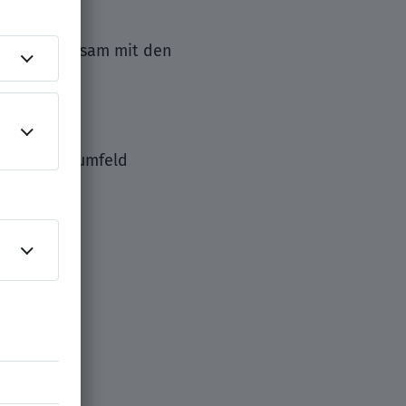
iten gemeinsam mit den
ragen
en Betriebsumfeld