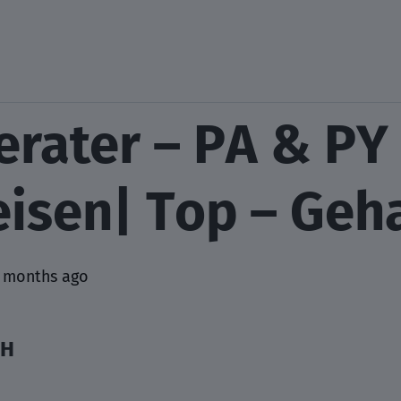
erater – PA & PY
eisen| Top – Geh
 months ago
bH