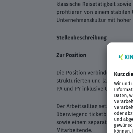
klassische Reisetätigkeit sowi
profitieren von einem stabilen
Unternehmenskultur mit hoher 
Stellenbeschreibung
Zur Position
Die Position verbindet klassis
strukturierten und langfristig
PA und PY inklusive Customizi
Der Arbeitsalltag setzt sich a
überwiegend ticketbasiert ohne
sowie einem separaten Projek
Mitarbeitende.