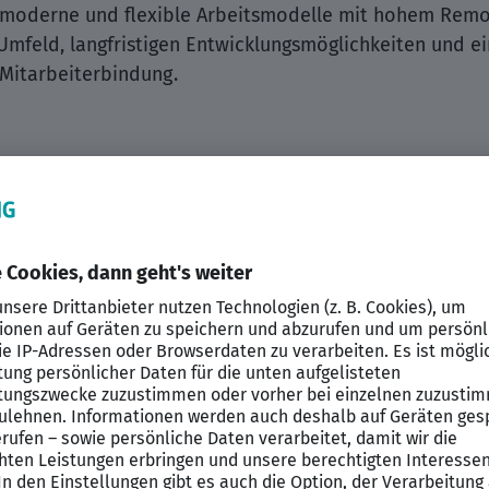
e moderne und flexible Arbeitsmodelle mit hohem Remo
 Umfeld, langfristigen Entwicklungsmöglichkeiten und 
Mitarbeiterbindung.
che Supporttätigkeiten mit projektbezogener SAP-HCM-
 ausgerichteten Kundenumfeld. Der Fokus liegt insbes
ng sowie der Betreuung und Weiterentwicklung besteh
us einem Mix aus Support- und Projektarbeit zusammen. 
 Reisetätigkeit. Organisatorisch arbeitet man eng mi
tteam zusammen. Insgesamt umfasst das Unternehmens