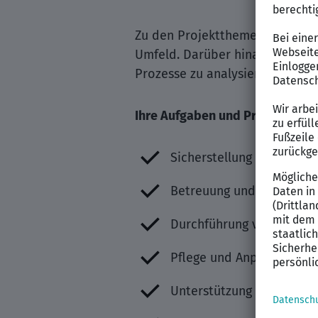
Zu den Projektthemen zählen i
Umfeld. Darüber hinaus wird e
Prozesse zu analysieren und Opt
Ihre Aufgaben und Projekte
Sicherstellung des stab
Betreuung und kontinuie
Durchführung von Custom
Pflege und Anpassung vo
Unterstützung der Kunde