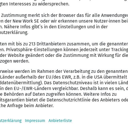
nsbesondere Implementierungen, Migrationen sowie R
ng mit den jeweiligen Fachbereichen zusammengearbei
imierungspotenziale zu identifizieren.
ilen Betriebs der SAP HCM Lösungen bei Bestands- und
rliche Weiterentwicklung der SAP HCM Module PA und 
izing-Anpassungen innerhalb der HCM-Landschaft
n Schemen sowie Regeln im Payroll-Umfeld
n im Rahmen des ticketbasierten Supports