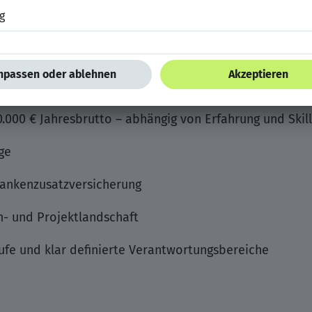
möglich
.000 € Jahresbrutto – abhängig von Erfahrung und Skil
ge
rankenzusatzversicherung
n- und Projektlandschaft
äufe und klar definierte Verantwortungsbereiche