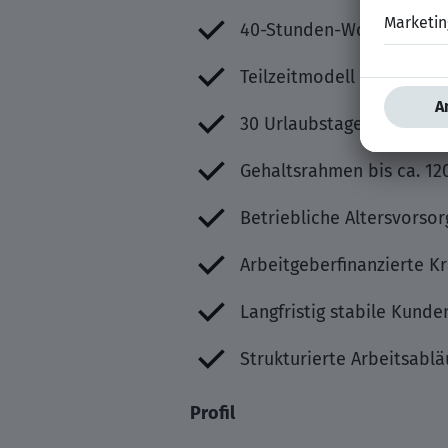
40-Stunden-Woche
Teilzeitmodell ebenfalls 
30 Urlaubstage
Gehaltsrahmen bis ca. 120
Betriebliche Altersvorsor
Arbeitgeberfinanzierte K
Langfristig stabile Kunde
Strukturierte Arbeitsabl
Profil