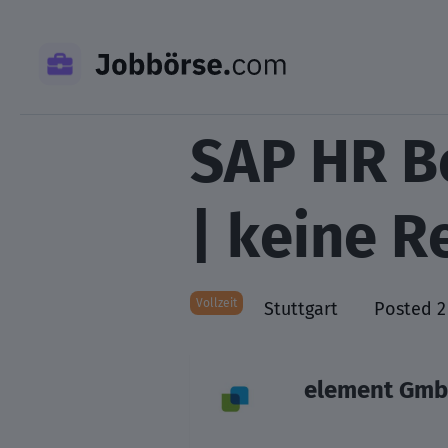
Skip
to
content
SAP HR B
| keine R
Vollzeit
Stuttgart
Posted 2
element Gm