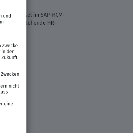
eleasewechsel im SAP-HCM-
tet, um bestehende HR-
 Neukunden
PY