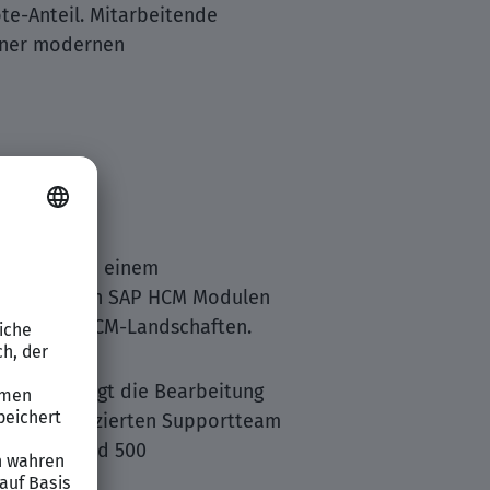
te-Anteil. Mitarbeitende
einer modernen
Beratung in einem
ondere auf den SAP HCM Modulen
ender SAP-HCM-Landschaften.
Dabei erfolgt die Bearbeitung
t einem dedizierten Supportteam
umfeld rund 500