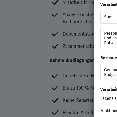
Mitarbeit in Implementie
Analyse bestehender HR-
Fachbereichen
Dokumentation technisch
Zusammenarbeit mit inter
Rahmenbedingungen & Extras
Unbefristete Festanstell
Bis zu 100 % Remote-Arb
Keine Reisetätigkeit erfo
Flexible Arbeitszeiten