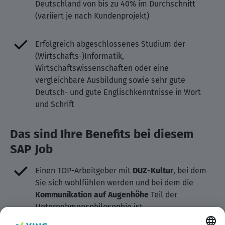
Deutschland von bis zu 40% im Durchschnitt
(variiert je nach Kundenprojekt)
Erfolgreich abgeschlossenes Studium der
(Wirtschafts-)Informatik,
Wirtschaftswissenschaften oder eine
vergleichbare Ausbildung sowie sehr gute
Deutsch- und gute Englischkenntnisse in Wort
und Schrift
Das sind Ihre Benefits bei diesem
SAP Job
Einen TOP-Arbeitgeber mit
DUZ-Kultur
, bei dem
Sie sich wohlfühlen werden und bei dem die
Kommunikation auf Augenhöhe
Teil der
Unternehmensphilosophie ist