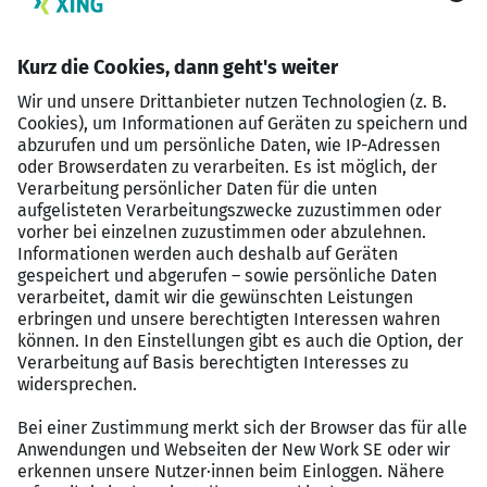
Eine
SAP-Mannschaft
mit echtem
Teamgeist
, in
welcher sich jeder einbringt und man sich
gegenseitig tatkräftig unterstützt
Vielfältige SAP-Optimierungs-, -Harmonisierungs-
&
S/4HANA-Einführungs- und Roll-Out-Projekte
bei unterschiedlichen Kunden
Die Möglichkeit SAP S/4HANA Erfahrung im
Greenfield-
,
Bluefield-
oder
Brownfield
Approach
zu sammeln – je nach Kundenprojekt
Modernste SAP-Technologien
&
Methodenkompetenz
sowie eine
hohe
Wertschätzung
für Ihre Arbeit
Kontinuierliche Weiterbildungen und die Auswahl