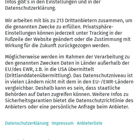
aus einem
Trainingskatalog mit über 300
Schulungen
Ein Jahreszielgehalt von bis zu €
115.000 p.a.
– je
nach SAP-Beratungserfahrung
Firmenwagen
oder Car Allowance
Remote Arbeit
Flexible Arbeitszeiten, bis zu 70% mobiles
Arbeiten – je nach Kundenprojekt
Abwechslungsreiche
Reisetätigkeit von bis zu
40%
für Kundenprojekt (kann auch weniger sein –
je nach Kundenprojekt)