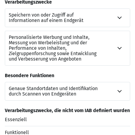
Möglichkeit auch in
Teilzeit ab 30 Stunden pro
Woche
auf 4 oder 5 Tage verteilt zu arbeiten
Kontakt
Sollten Sie Rückfragen zu diesem SAP-Job haben, dann
steht Ihnen gerne
Miriam Sartorius
vom Leuchtmehr-
Team zur Verfügung:
miriam.sartorius@leuchtmehr.de
+49 7151 250 46-13
Jetzt bewerben