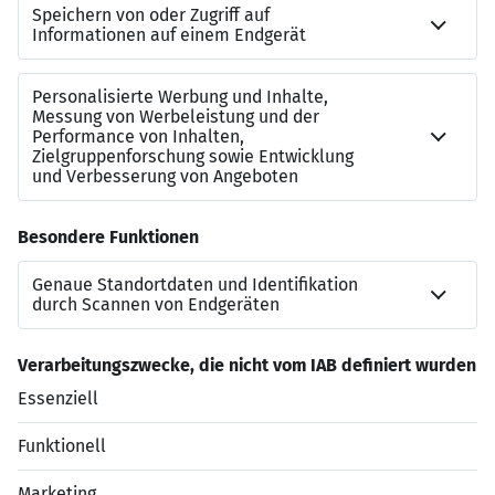
Dann senden Sie mir gerne Ihre Bewerbungsunterlagen
zu oder melden Sie sich bei Fragen jederzeit unter:
prus@k4s.de
Denise Prus – Recruiting SAP
Ich freue mich darauf, von Ihnen zu hören!
AO0008
Jetzt bewerben