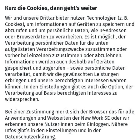
Gesundheits- und Vorsorgeleistungen, inklusive
betrieblicher Altersvorsorge (BAV) und
Krankenversicherungen
Zuschüsse für Fitnessstudio-Mitgliedschaften
oder Gesundheitsprogramme
Psychologische Unterstützung und Wellness-
Angebote zur Förderung der mentalen
Gesundheit
Teambuilding-Events und regelmäßige
Firmenfeiern
Elternzeit- und Kinderbetreuungsangebote, z. B.
Zuschüsse oder Unterstützung bei der Suche
nach Betreuungseinrichtungen