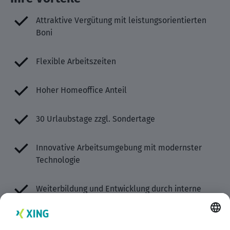
Attraktive Vergütung mit leistungsorientierten
Boni
Flexible Arbeitszeiten
Hoher Homeoffice Anteil
30 Urlaubstage zzgl. Sondertage
Innovative Arbeitsumgebung mit modernster
Technologie
Weiterbildung und Entwicklung durch interne
Schulungen, externe Fortbildungen und
individuelle Programme (u. a. direkt bei SAP)