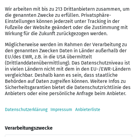
Kultur- und Freizeitangebote, z. B. Firmenrabatte
für Veranstaltungen und Freizeitaktivitäten
Kostenlose Snacks und Getränke (Obst, Wasser,
Kaffee)
Private Parkplätze und eine hervorragende
Kantine mit eigener Küche
Kostenloser General-Gesundheitscheck
Kontakt
Haben Sie Fragen zur Position oder möchten Sie sich
direkt bewerben?