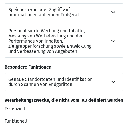
40%
für Kundenprojekt
Möglichkeit auch in
Teilzeit
ab 30 Stunden pro
Woche auf 4 oder 5 Tage verteilt zu arbeiten
Kontakt
Sollten Sie Rückfragen zu diesem SAP-Job haben, dann
steht Ihnen gerne
Miriam Sartorius
vom Leuchtmehr-
Team zur Verfügung:
miriam.sartorius@leuchtmehr.de
+49 7151 250 46-13
Jetzt bewerben