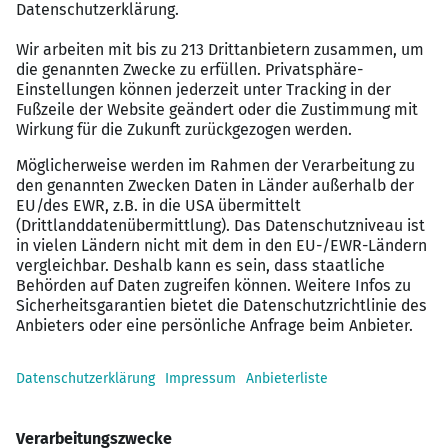
Kontinuierliche Weiterbildungen und die Auswahl
aus einem
Trainingskatalog mit über 300
Schulungen
Ein Jahreszielgehalt von bis zu €
110.000 p.a.
– je
nach SAP-Beratungserfahrung
Firmenwagen
oder Car Allowance
Remote Arbeit
Flexible Arbeitszeiten, bis zu 80% mobiles
Arbeiten – je nach Kundenprojekt
Abwechslungsreiche
Reisetätigkeit
von bis zu