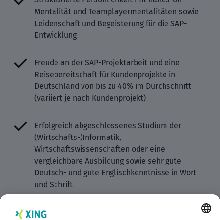
Mentalität und Teamplayermentalitäten sowie
Leidenschaft und Begeisterung für die SAP-
Entwicklung
Freude an der SAP-Projektarbeit und eine
Reisebereitschaft für Kundenprojekte in
Deutschland von bis zu 40% im Durchschnitt
(variiert je nach Kundenprojekt)
Erfolgreich abgeschlossenes Studium der
(Wirtschafts-)Informatik,
Wirtschaftswissenschaften oder eine
vergleichbare Ausbildung sowie sehr gute
Deutsch- und gute Englischkenntnisse in Wort
und Schrift
Das sind Ihre Benefits bei diesem