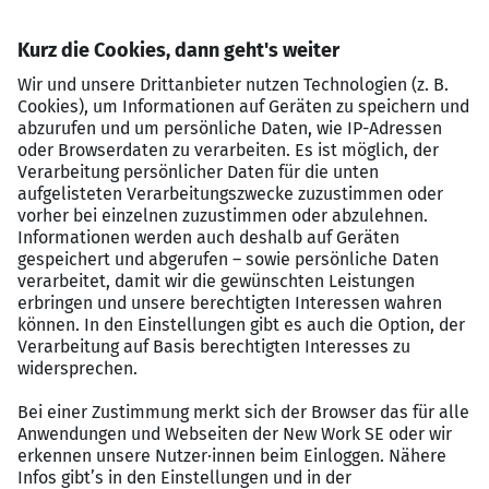
SAP Job
Einen TOP-Arbeitgeber mit
DUZ-Kultur
, bei dem
Sie sich wohlfühlen werden und bei dem die
Kommunikation auf Augenhöhe
Teil der
Unternehmensphilosophie ist
Eine
SAP-Mannschaft
mit echtem
Teamgeist
, in
welcher sich jeder einbringt und man sich
gegenseitig tatkräftig unterstützt
Vielfältige SAP-Optimierungs-, -Harmonisierungs-
&
SAP-Einführungs- und Roll-Out-Projekte
bei
unterschiedlichen Kunden
Moderne SAP-Technologien
&
Methodenkompetenz
sowie eine
hohe
Wertschätzung
für Ihre Arbeit