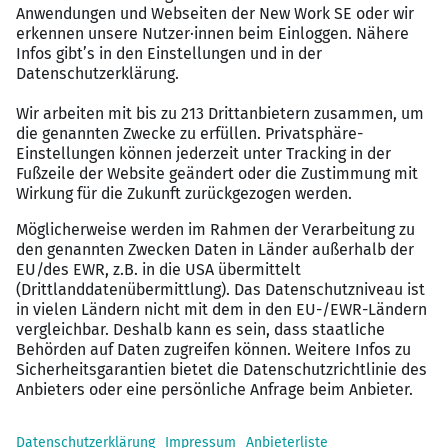
Kommunikative Persönlichkeit, die gerne im
dynamischen Beraterteam arbeitet.
Das sind Ihre Benefits bei diesem
SAP Job
Offene Kommunikation und Wissensaustausch in
einem internationalen Team zur Erreichung
gemeinsamer Ziele.
Mitarbeiterorientierte Unternehmenskultur mit
moderner Büroausstattung und angenehmer
Arbeitsatmosphäre.
Verantwortungsvolle Aufgaben im Tagesgeschäft
und in Projekten, ergänzt durch attraktive
Sozialleistungen und Benefits.