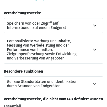
Jahreszielgehalt bis zu 85.000 € je nach
Erfahrung.
Möglichkeit von bis zu 40 % Remote-Arbeit.
Kontakt
Sollten Sie Rückfragen zu diesem SAP-Job haben, dann
steht Ihnen gerne
Miriam Sartorius
vom
Leuchtmehr-
Team
zur Verfügung:
miriam.sartorius@leuchtmehr.de
+49 7151 250 46-13
Jetzt bewerben