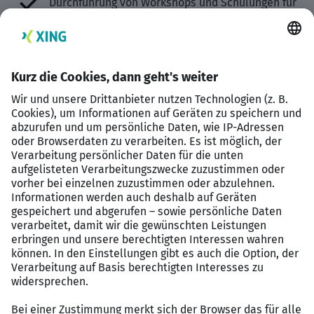
Durchführung von Workshops und Schulungen für
SAP FI-Anwender sowie Unterstützung bei
Schnittstellen zu SAP CO.
Das bringen Sie für diesen SAP Job
mit
Mehrjährige Erfahrung im SAP FI-Bereich,
idealerweise mit grundlegenden Kenntnissen in
SAP CO.
Erste Erfahrungen in SAP-Projekten,
insbesondere bei der Umsetzung von FI- und CO-
Lösungen im Team.
Eigenständige, strukturierte Arbeitsweise und
hohe Motivation, sich in neue Themen
einzuarbeiten.