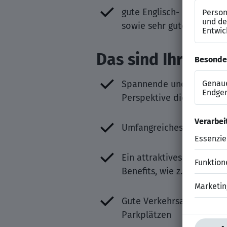
gute Englisch- und fließe
sowie sehr gute Kommunik
Das sind Ihre Ben
Spannende und
abwechsl
Perspektive die SAP S/4
Umfangreiches
Fort- und
Ein attraktives Vergütun
Benefits, wie z.B.
betriebl
Gute Verkehrsanbindung m
Parkplätzen