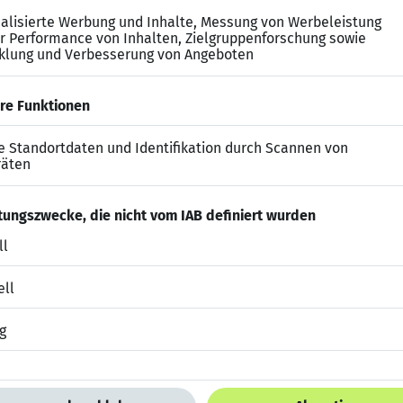
nde Deutschkenntnisse in Wort und Schrift für die Arbe
ationsfähigkeiten mit einer strukturierten, selbständ
efits bei diesem SAP Job
ungsreiche SAP-Logistik Projekte
in einem modernen 
 HANA Einführung voranzutreiben
 Weiterbildungsangebot
zur individuellen Karriereplan
gsmodell mit bis zu
95.000 € p.a.
kombiniert mit diverse
icher Altersvorsorge, Betriebsrestaurant
und
Mitarbei
it dem Auto und mit den öffentlichen Verkehrsmitteln 