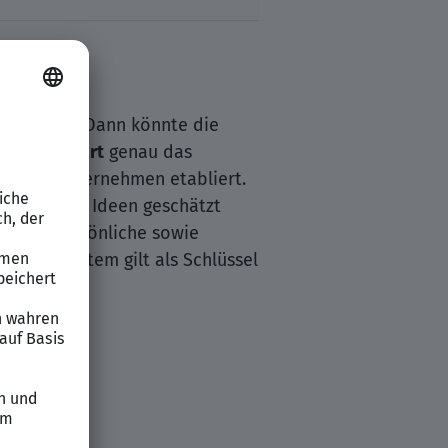
h fördert? Dann könnte die
n in
Stuttgart
genau das
 Handelsunternehmen etabliert.
n, wo Ihre Ideen geschätzt
ördern persönliche sowie
as SAP-System gilt als Schlüssel
ing.