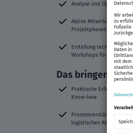
Analyse und Optimierung
Aktive Mitwirkung an nat
Projektphasen.
Erstellung technischer S
Workshops für Anwender.
Das bringen Sie f
Praktische Erfahrung in
Know-how
Prozessverständnis für d
logistischen Abläufe ei