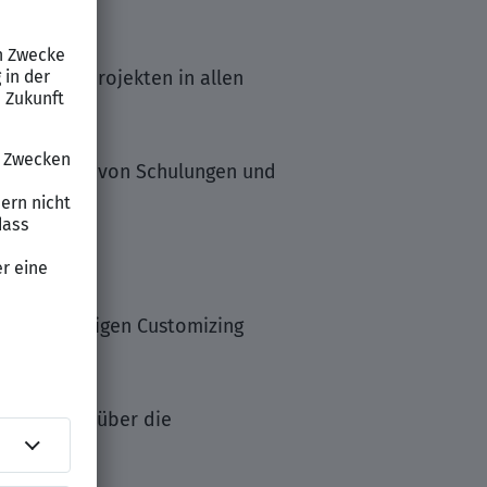
.
ntierungsprojekten in allen
urchführung von Schulungen und
it zugehörigen Customizing
zesswissen über die