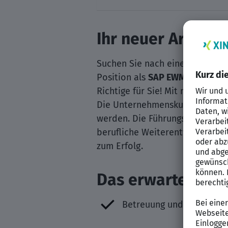
Ihr neuer Arbeitg
Suchen Sie nach einer spannend
Position als
SAP EWM / WM Con
Richtige für Sie! Mit mehr als 
Die Unternehmenskultur ist gep
werden. Die Führungskräfte se
berufliche Weiterentwicklung. I
zum Erfolg.
Das erwartet Sie 
Betreuung und Anpassun