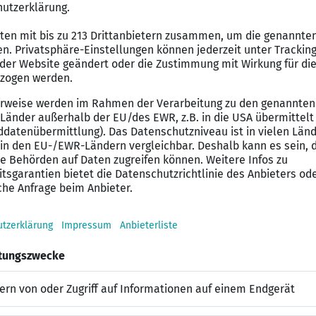
 von Geschäftsprozessen im SAP EWM- und WM-Bereich
ionalen und internationalen SAP-Roll-Out- und Impleme
pezifikationen für SAP-Entwickler sowie Planung und D
ür diesen SAP Job mit
 der Betreuung der SAP EWM und/oder WM Applikation m
ie Projekterfahrung im internationalen Umfeld und Pro
nes Handelsunternehmens