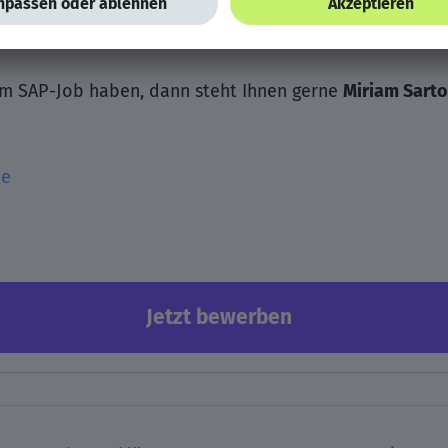
em SAP-Job haben, dann steht Ihnen gerne
Miriam Sarto
de
Jetzt bewerben