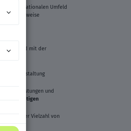
it im internationalen Umfeld
igen Arbeitsweise
SAP-Umfeld mit der
ung und -gestaltung
n Sozialleistungen und
ter-Vergünstigen
sowie einer Vielzahl von