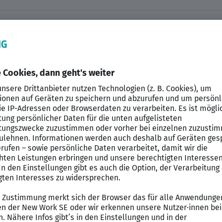
eber
en Herausforderung, die Ihre Expertise im SAP-Bereic
sultant
(m/w/d) bei einem renommierten Unternehme
10 internationalen Standorten hat sich unser Kunde als
rägt von Teamgeist, Respekt und offener Kommunikatio
tzen auf eine wertschätzende Arbeitsatmosphäre und f
hr Beitrag im SAP-Team wird entscheidend sein, denn d
bei diesem SAP Job
g der SAP EWM- und WM-Anwendungen mittels Customiz