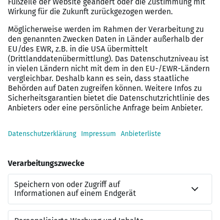
Sport- und Fitnesskurse
Jobrad
Jobticket
Eine ausgezeichnete Kantine
Verschiedene Zuschüsse und Zusatzleistungen
für Mitarbeitende
Ihre persönliche SAP-
Personalberaterin
Sollten Sie Rückfragen zu diesem SAP-Job haben, dann
steht Ihnen gerne
Carolin Wolz
vom
Leuchtmehr-Team
zur Verfügung: