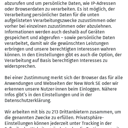
Ausbildung sowie
sehr guten Deutsch
– und gute
Englischkenntnisse
Das sind Ihre Benefits bei diesem
SAP Job
Ein
TOP-Arbeitgeber
in der Region und ein
motiviertes
SAP EWM Team
Ein kontinuierliches Weiterbildungsangebot für
Ihre Entwicklung und fachliche Expertise
Attraktives Gehaltspaket von bis zu
95.000 EUR
p.a.
, je nach SAP EWM Entwicklungserfahrung
Flexible Arbeitszeiten