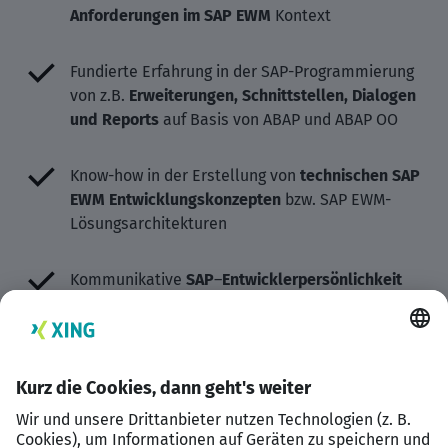
Anforderungen im SAP EWM
Kontext
Fundierte Erfahrung in der SAP-Programmierung
von z.B.
Erweiterungen, Schnittstellen, Dialogen
und Reports
auf Basis von ABAP und ABAP OO
Know-how in der Erstellung von
technischen SAP
EWM Entwicklungskonzepten
bzw. SAP EWM-
Lösungsarchitekturen
Kommunikative
SAP
–
Entwicklerpersönlichkeit
mit exzellenten
analytischen Fähigkeiten
,
Leidenschaft und einer gut organisierten
Arbeitsweise
Ein abgeschlossenes Studium der
Wirtschaftsinformatik, Informatik oder eine IT-