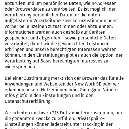
Deutsch: Muttersprachniveau
Englisch: Sehr gut
Ihr Kontakt:
Marcus Schäfer
SAP Recruitment Specialist
E-Mail: m.schaefer@karesources.com
https://karesources.com
KA Resources
KA Resources ist seit über 12 Jahren auf die Vermittlung
von IT Fachkräften spezialisiert. Wir bringen Sie direkt
mit dem passenden Entscheider zusammen, diskret,
effizient und vor allem persönlich. Dabei profitieren Sie
von individueller Karriereberatung, ehrlichem Feedback
und einem klaren Bild Ihres potenziellen Arbeitgebers,