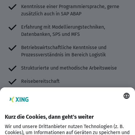
Kenntnisse einer Programmiersprache, gerne
zusätzlich auch in SAP ABAP
Erfahrung mit Modellierungstechniken,
Datenbanken, SPS und MFS
Betriebswirtschaftliche Kenntnisse und
Prozessverständnis im Bereich Logistik
Strukturierte und methodische Arbeitsweise
Reisebereitschaft
Teamgeist, Kommunikationsgeschick und
eigenständige Arbeitsweise
Sprachen: