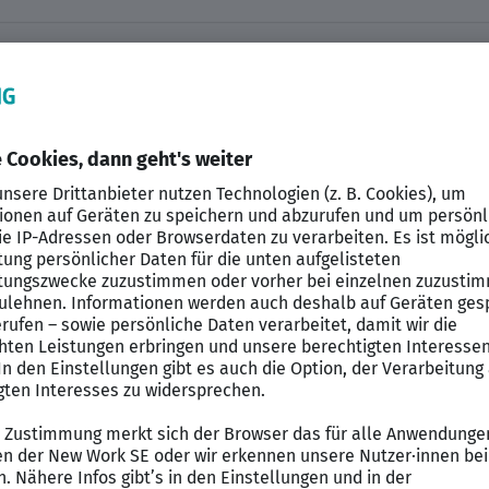
eber
ientiertes Team! Für unseren renommierten Auftraggeb
P EWM Berater
(m/w/d). In diesem Unternehmen mit übe
en und innovative Projekte im SAP EWM-Bereich. Ihre 
hhaltige Projekte voranzutreiben und Prozesse kontinui
amarbeit und zusammen Aufgaben meistern großgeschri
in diesem SAP Job
 Sie Ihr Wissen in SAP EWM-Projekten über alle Phasen 
rtner/in für den Fachbereich.
lysieren Sie die Anforderungen des Fachbereichs, opt