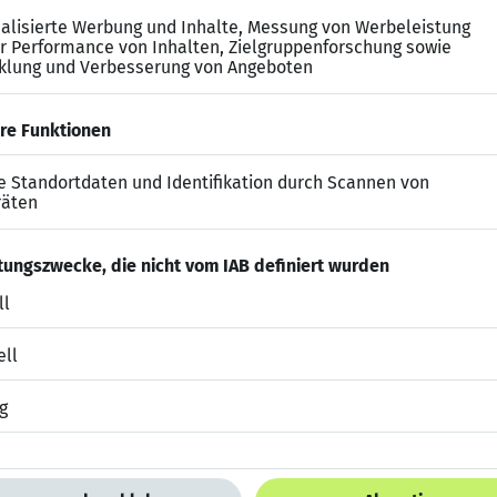
ich zügig in neue SAP-Themengebiete einzuarbeiten un
n, eine strukturierte Arbeitsweise und eine ausgepräg
efits bei diesem SAP Job
g inkl. SAP-Schulungen Training on the job
bengebiet und spannende
SAP EWM Einführungs- und Rol
zu
90.000 €
je nach SAP EWM Beratungserfahrung
as kulinarische Wohl
abatte
für verschiedene Produkte
d
mobiles Arbeiten
von bis zu
40% bzw. 2 Tage Home Of