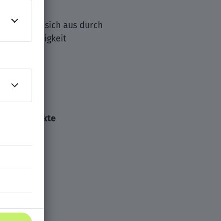
d zeichnen sich aus durch
te Teamfähigkeit
l Out Projekte
fice