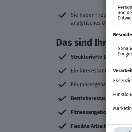
Sie haben Freude daran s
analytisches Denkvermöge
Das sind Ihre Ben
Strukturierte Einarbeitun
Ein interessantes Aufga
Ein Jahresgehalt von bis 
Betriebsrestaurant
für d
Fitnessangebote
sowie
R
Flexible Arbeitszeiten
un