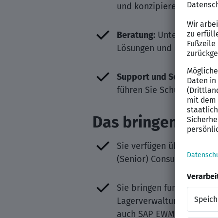
und konzipieren Sie neu
Beratung:
Unterstützen S
Lösungen und übernehmen
Support und Schulung:
Un
führen Sie Schulungen für
Das bringen Sie f
Sie verfügen über prakti
(Senior) Consultant inkl.
Sie bringen fundiertes Pr
Lagerverwaltung, Ein- un
auch SAP EWM-Projekter