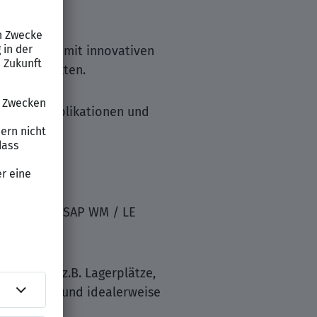
ieren.
rlogistik mit innovativen
EWM-Projekten.
e neue Applikationen und
AP EWM oder SAP WM / LE
rtschaft (z.B. Lagerplätze,
 etc.) mit und idealerweise