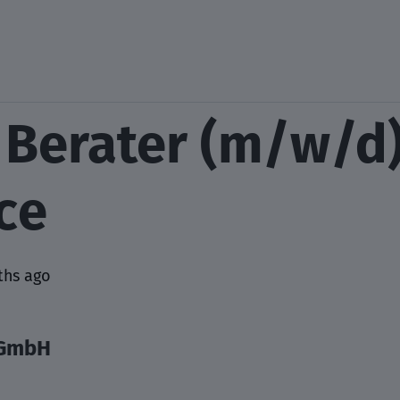
Berater (m/w/d)
ce
ths ago
 GmbH