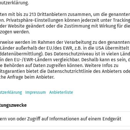
e SAP EWM-Anwendungen, die Sie erfolgreich implement
ie die Fachabteilungen Warehouse Management und Lage
 Sie bei Eignung die fachliche Verantwortung in SAP 
terstützen Sie im SAP EWM-Support, dokumentieren Si
 die Key User durch.
ür diesen SAP Job mit
sche Erfahrung in einer vergleichbaren Funktion als S
 Customizing
ozesswissen für die Unternehmensabläufe in der Lagerwi
d Auslagerungsstrategien, automatisches Hochregellager
fahrung