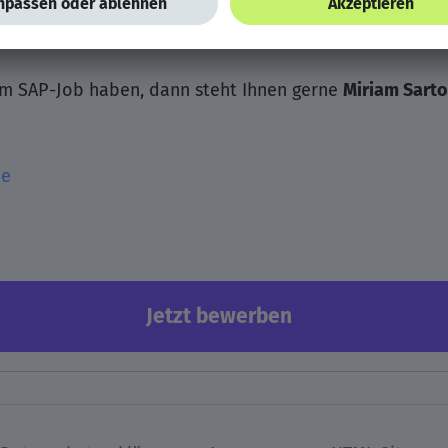
em SAP-Job haben, dann steht Ihnen gerne
Miriam Sarto
de
Jetzt bewerben