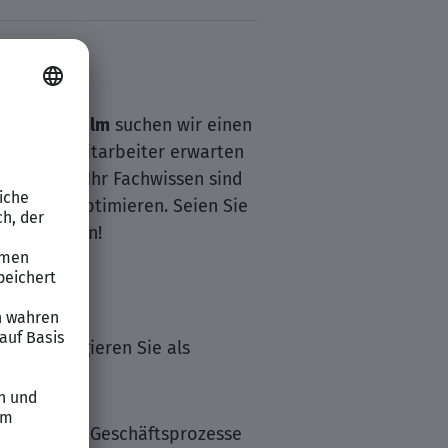
er im Raum
Ulm
suchen wir einen
r 4.500 Mitarbeiter erwarten
Ideen und Ihr Fachwissen sind
erlich zu optimieren. Seien Sie
eben werden!
ein und agieren Sie als
imieren Sie Geschäftsprozesse