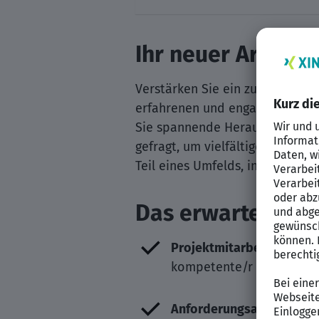
Ihr neuer Arbeitg
Verstärken Sie ein zukunftsor
erfahrenen und engagierten
SA
Sie spannende Herausforderung
gefragt, um vielfältige und nac
Teil eines Umfelds, in dem Te
Das erwartet Sie 
Projektmitarbeit:
Bringen
kompetente/r Sparringspa
Anforderungsanalyse:
Ana