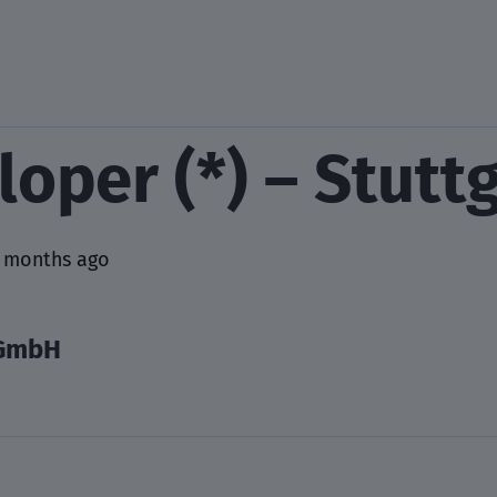
oper (*) – Stutt
 months ago
 GmbH