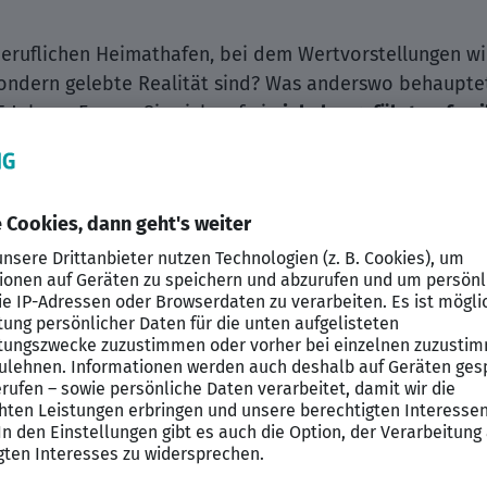
 beruflichen Heimathafen, bei dem Wertvorstellungen w
sondern gelebte Realität sind? Was anderswo behauptet
5 Jahren. Freuen Sie sich auf ein
inhabergeführtes, fami
beitenden mittlerweile zu einem der führenden IT Dienst
örderung wird hier folgerichtig genauso geschätzt wie 
ere Art der Arbeitsatmosphäre einmal erlebt hat, möc
 nicht nur
am Puls der Zeit
, sondern gestaltet die Zuku
swahlprozesse wird der nachhaltige Wachstumskurs ko
artigen Geschichte werden und aktiv daran mitwirken?
Da
r bewerben Sie sich gerne direkt.
Wir freuen uns auf Sie
onzipieren und realisieren maßgeschneiderte Applikat