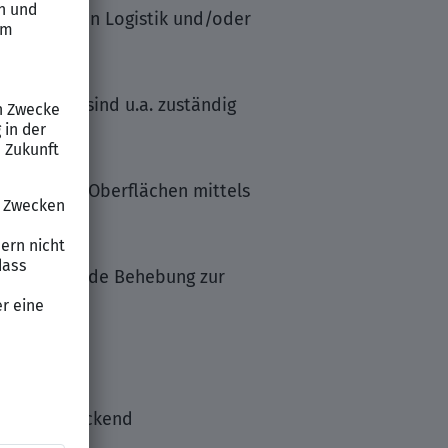
en Bereichen Logistik und/oder
tive und sind u.a. zuständig
undlicher Oberflächen mittels
anschließende Behebung zur
ont- und backend