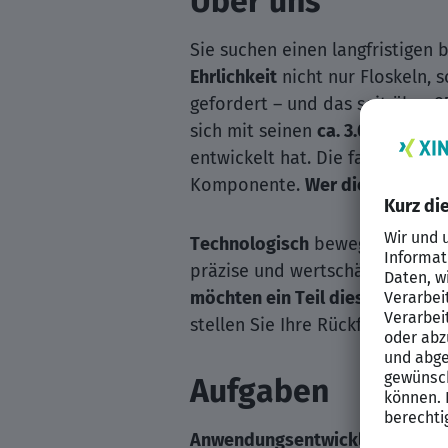
Über uns
Sie suchen einen langfristigen
Ehrlichkeit
nicht nur Floskeln, 
gefordert – und das seit über 2
sich mit seinen
ca. 3.000 Mitar
entwickelt hat. Die fachliche F
Komponente.
Wer diese besond
Technologisch
bewegt man sich
präzise und wertschätzende Au
möchten ein Teil dieser einzig
stellen Sie Ihre Rückfragen ode
Aufgaben
Anwendungsentwicklung:
Sie k