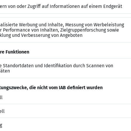
ng mit SAP Cloud Landschaften, Eclipse ADT und SAP R
handlungssichere Deutschkenntnisse
rlaub, hoher remote Anteil, Mentoring-Programm, sup
Altersvorsorge
gien inklusive Wahlmöglichkeit des Laptops und Mobilt
Angebote zur persönlichen und beruflichen Weiterentw
führte Firma, offene Kommunikationskultur, flache Hi