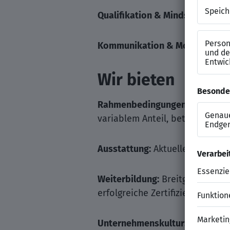
Qualifikation & Mindset:
Erfahru
Kommunikation & Mobilität:
Ver
Wir bieten
Rahmenbedingungen:
30 Tage U
variablem Anteil, betriebliche 
Ausstattung:
Aktuelle Technolo
Weiterbildung:
Breitgefächerte 
erfolgreiche Zertifizierungen
Unternehmenskultur:
Familienge