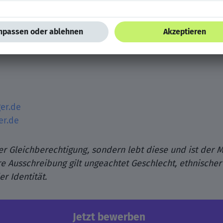
bstverantwortliches Handeln und Entscheidungsfreiheit
er.de
er.de
er Gleichberechtigung, sondern lebt diese und ist der 
e Ausschreibung gilt ungeachtet Geschlecht, ethnischer 
r Identität.
Jetzt bewerben