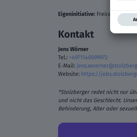
Eigeninitiative:
Freiraum für sel
Kontakt
Jens Wörner
Tel.:
+4971140099972
E-Mail:
jens.woerner@stolzberg
Website:
https://jobs.stolzberg
*Stolzberger redet nicht nur üb
und nicht das Geschlecht. Unser
Behinderung, Alter oder sexuelle