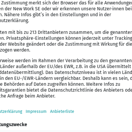
dschaften (private und public), mit Schwerpunkt in d
AP Transformationsprojekte aus der Development-Perspek
ode-checks
cklung und Implementierung moderner und benutzerfre
 zu Ihren Kernaufgaben
ive Analyse von Fehlern im SAP-Backend sowie deren 
ität und -performance liegt mit in Ihrer Verantwortung
rung innerhalb der SAP Entwicklung, im Optimalfall fr