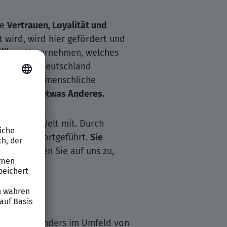
ie
Vertrauen, Loyalität und
 wird, wird hier gefördert und
liäres
Unternehmen, welches
leister
in Deutschland
die zwischenmenschliche
hte selten etwas Anderes.
nft der IT-Welt mit. Durch
nsequent fortgeführt.
Sie
nn kommen Sie auf uns zu,
.
ionen, besonders im Umfeld von