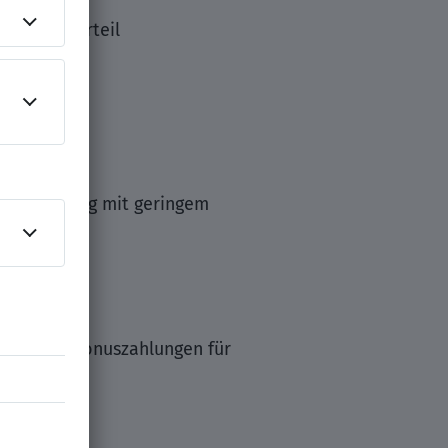
ise von Vorteil
er Vergütung mit geringem
elefons
icklung. Bonuszahlungen für
erarchien