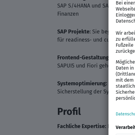
SAP S/4HANA und SAP Cloud Lan
Finanzen
SAP Projekte
: Sie begleiten S
für readiness- und customer-c
Frontend-Gestaltung:
Die Entwi
SAPUI5 und Fiori gehört ebenso
Systemoptimierung:
Die proakt
Sicherstellung der Systemstabil
Profil
Fachliche Expertise:
Praxiserfah