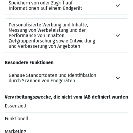
Woche
auf 4 oder 5 Tage verteilt zu arbeiten
Kontakt
Sollten Sie Rückfragen zu diesem SAP-Job haben, dann
steht Ihnen gerne
Miriam Sartorius
vom Leuchtmehr-
Team zur Verfügung:
miriam.sartorius@leuchtmehr.de
+49 7151 250 46-13
Jetzt bewerben