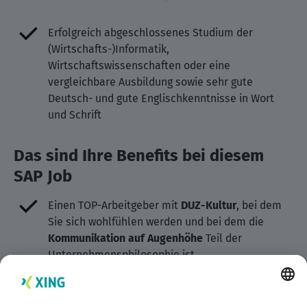
Erfolgreich abgeschlossenes Studium der
(Wirtschafts-)Informatik,
Wirtschaftswissenschaften oder eine
vergleichbare Ausbildung sowie sehr gute
Deutsch- und gute Englischkenntnisse in Wort
und Schrift
Das sind Ihre Benefits bei diesem
SAP Job
Einen TOP-Arbeitgeber mit
DUZ-Kultur
, bei dem
Sie sich wohlfühlen werden und bei dem die
Kommunikation auf Augenhöhe
Teil der
Unternehmensphilosophie ist
Eine
SAP-Mannschaft
mit echtem
Teamgeist
, in