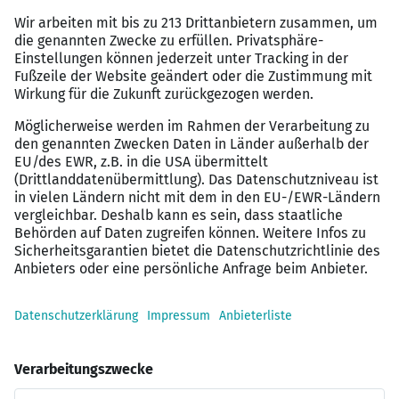
Ein Jahreszielgehalt von bis zu €
115.000 p.a.
– je
nach SAP-Beratungserfahrung
Firmenwagen
oder Car Allowance
Remote Arbeit
Flexible Arbeitszeiten, bis zu 70% mobiles
Arbeiten – je nach Kundenprojekt
Abwechslungsreiche
Reisetätigkeit von bis zu
40%
für Kundenprojekt (kann auch weniger sein –
je nach Kundenprojekt)
Möglichkeit auch in
Teilzeit ab 30 Stunden pro