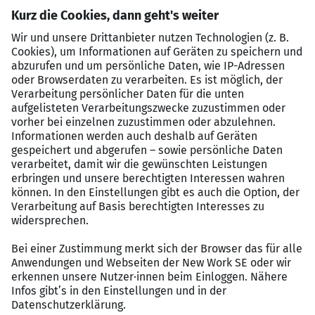
welcher sich jeder einbringt und man sich
gegenseitig tatkräftig unterstützt
Vielfältige SAP-Optimierungs-, -Harmonisierungs-
&
S/4HANA-Einführungs- und Roll-Out-Projekte
bei unterschiedlichen Kunden
Die Möglichkeit SAP S/4HANA Erfahrung im
Greenfield-
,
Bluefield-
oder
Brownfield
Approach
zu sammeln – je nach Kundenprojekt
Modernste SAP-Technologien
&
Methodenkompetenz
sowie eine
hohe
Wertschätzung
für Ihre Arbeit
Kontinuierliche Weiterbildungen und die Auswahl
aus einem
Trainingskatalog mit über 300
Schulungen