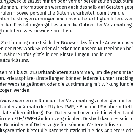
chliche Betreuung und Weiterentwicklung der Bilanzie
a. ERP, AFI, BW)
formations- und Modernisierungsvorhaben
mit Fokus a
nahme von
abstimmenden, koordinierenden und proje
ilen Applikationsbetriebs
sowie kontinuierliche Optim
tung von
Tests, Changes und Releases
im Rahmen des 