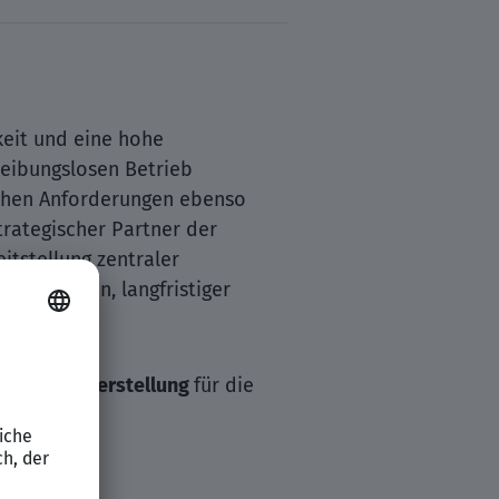
hkeit und eine hohe
reibungslosen Betrieb
ischen Anforderungen ebenso
trategischer Partner der
itstellung zentraler
Strukturen, langfristiger
eich Bilanzerstellung
für die