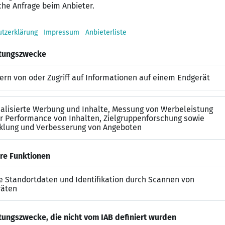
enes
Studium im IT- oder wirtschaftsnahen Umfeld
oder 
rfahrung
in vergleichbaren Aufgabenstellungen sowie 
terentwicklung oder Implementierung)
und konzeptionelle Fähigkeiten
sowie ein strukturiert
m regulierten Umfeld
, ergänzt durch Kenntnisse gängiger 
 Teamorientierung und ein souveränes Auftreten gegenü
isse
in Wort und Schrift