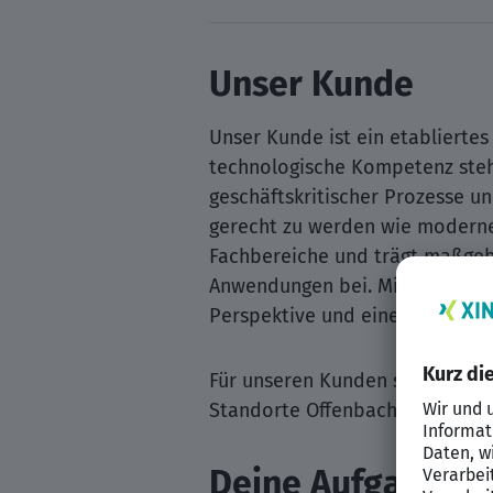
Unser Kunde
Unser Kunde ist ein etabliertes 
technologische Kompetenz steht.
geschäftskritischer Prozesse u
gerecht zu werden wie modernen
Fachbereiche und trägt maßgebl
Anwendungen bei. Mitarbeitende 
Perspektive und einem ausgepr
Für unseren Kunden suchen wir
Standorte Offenbach und Erfurt
Deine Aufgaben