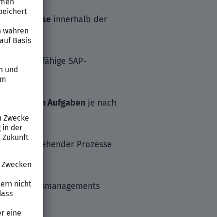
rungsprozesse
innerhalb der
uf zukunftsfähige SAP-
ktbezogenen Aufgaben
je nach
ierung bestehender Prozesse
Anwendungsmanagements