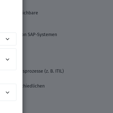
eine vergleichbare
im Umfeld von SAP-Systemen
es Vorgehen
IT-Betriebsprozesse (z. B. ITIL)
ber unterschiedlichen