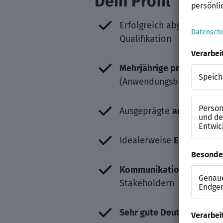
Dein Profil
Erfolgreich abgeschloss
Qualifikation
Mehrjährige praktische E
(Anwendungsbetrieb, Wei
Ausgeprägte
analytische 
Idealerweise
Erfahrung i
Kommunikationsstärke
,
Stakeholdern
Sehr gute Deutschkenntn