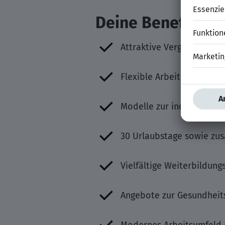
Deine Benefits
Attraktive Vergütung mit 
Flexible Arbeitszeiten u
Modelle zur individuell
30 Urlaubstage sowie zusä
Vielfältige Weiterbildun
Angebote zur Gesundheit