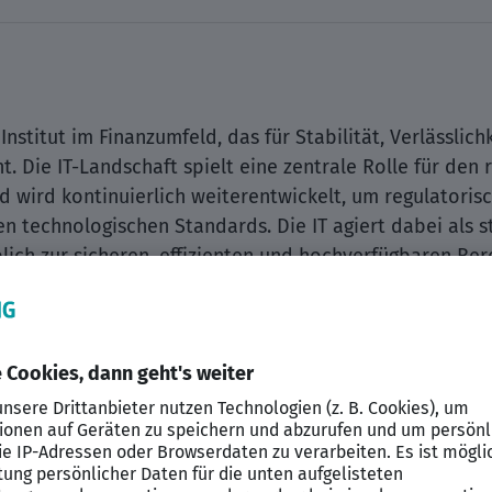
Institut im Finanzumfeld, das für Stabilität, Verlässlic
 Die IT-Landschaft spielt eine zentrale Rolle für den 
nd wird kontinuierlich weiterentwickelt, um regulator
 technologischen Standards. Die IT agiert dabei als s
ich zur sicheren, effizienten und hochverfügbaren Bere
erwartet ein professionelles Arbeitsumfeld mit klaren 
ägten Qualitäts- und Verantwortungsbewusstsein.
 derzeit einen
SAP Application Manager (m/w/d) im Ber
.