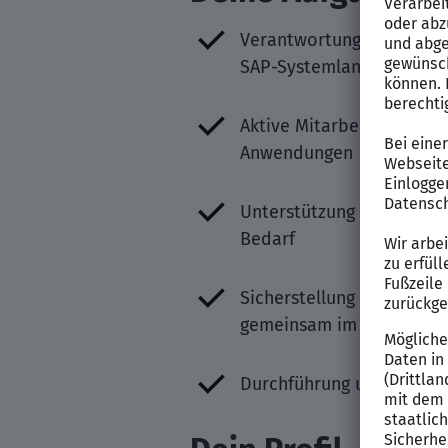
Verantwortung für die
fa
SAP-Systemlandschaft (u. 
Aktive Mitarbeit in
Trans
Anwendungen
Unterstützung und Über
Bedarf
Sicherstellung eines
stab
gemeinsam im Team
Durchführung und Beglei