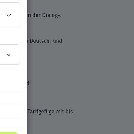
. Knowhow in der Dialog-,
 fließenden Deutsch- und
HANA Umfeld
ng
enefits im Tarifgefüge mit bis