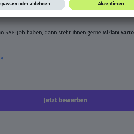
em SAP-Job haben, dann steht Ihnen gerne
Miriam Sarto
de
Jetzt bewerben