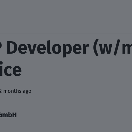
 Developer (w/m
ice
2 months ago
 GmbH