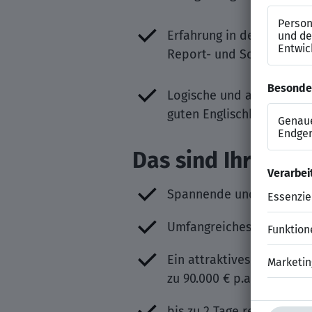
Erfahrung in der Entwick
Report- und Schnittstel
Logische und analytisch
guten Englischkenntnisse
Das sind Ihre Ben
Spannende und abwechsl
Umfangreiches Fort- und 
Ein attraktives Vergütung
zu 90.000 € p.a.
bis zu 2 Tage remote wo