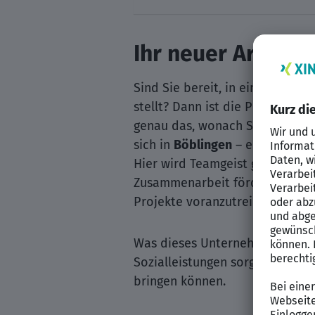
Ihr neuer Arbeitg
Sind Sie bereit, in einem insp
stellt? Dann ist die Position al
genau das, wonach Sie suchen! 
sich in
Böblingen
– einer Stadt 
Hier wird Teamgeist großgeschri
Zusammenarbeit fördert, haben
Projekte voranzutreiben.
Was dieses Unternehmen beson
Sozialleistungen sorgt eine du
bringen können.