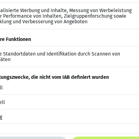
lung mit Smart Forms, SAPscript oder Adobe Forms inkl
lenprogrammierung mit SAP ABAP
e Herangehensweise an komplexe Themenstellungen mit
n
efits bei diesem SAP Job
ungsreiche Projekte in einem modernen SAP und S/4 
Weiterbildungsangebot für Ihre individuelle Entwicklu
smodell kombiniert mit diversen Sozialleistungen und B
rk pro Woche