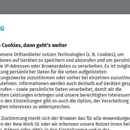
eber
irierenden Umfeld zu arbeiten, das Innovation und Zus
s
SAP ABAP Developer
(w/m/d) bei einem fortschrittli
Dieses international agierende Unternehmen mit rund 
mit exzellenter Verkehrsanbindung und nur ein Katzens
eben, und Ihre Ideen sind gefragt! In einer Kultur, die 
 Sie die Möglichkeit, gemeinsam mit engagierten Koll
ders macht, sind die wertschätzenden Arbeitsbeding
rchdachte Home-Office-Regelung dafür, dass Sie Beruf u