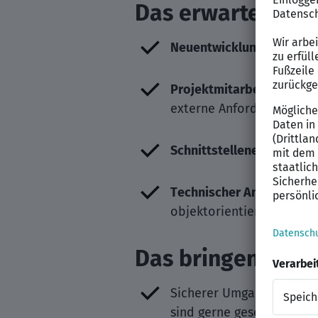
Das erwartet Sie 
Neuentwicklungen und We
Projektmitarbeit
: Realis
externe Anforderungen.
Schnittstellenentwicklun
Technischer Ansprechpar
objektorientierten ABAP-
Das bringen Sie f
Sicherer Umgang mit den 
sind gerne gesehen