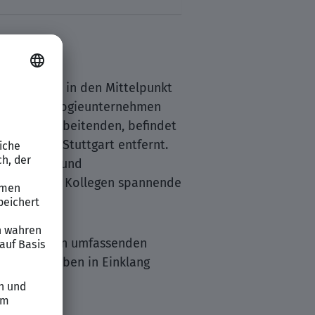
ammenarbeit in den Mittelpunkt
chen Technologieunternehmen
3.000 Mitarbeitenden, befindet
prung von Stuttgart entfernt.
Kreativität und
eginnen und Kollegen spannende
ungen. Neben umfassenden
nd Privatleben in Einklang