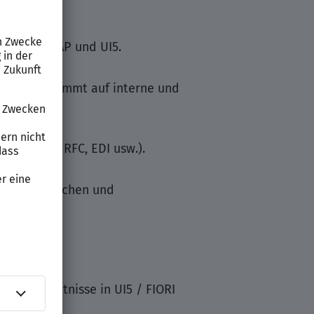
en mit ABAP und UI5.
ten, abgestimmt auf interne und
APIs, ALE, RFC, EDI usw.).
 der klassischen und
ung; Kenntnisse in UI5 / FIORI