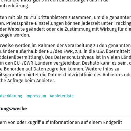
bei diesem SAP Job
iterentwicklung
: Programmierung von SAP-Anwendung
ierung innovativer Lösungen in spannenden SAP-Projek
g
: Konzeption und Entwicklung von SAP-Schnittstellen (B
tner
: Unterstützung bei technischen Fragestellungen in
Entwicklung.
ür diesen SAP Job mit
Programmiersprachen SAP ABAP inklusive Projekterfahr