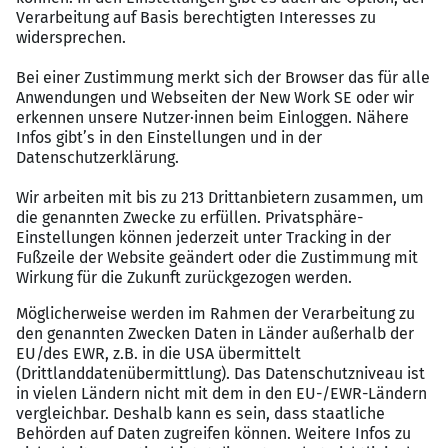
Persönlichkeit & Arbeitsweise:
Eine proaktive,
eigenverantwortliche Arbeitsweise, sehr gute Englisch-
und gute Deutschkenntnisse
Wir bieten
Attraktives Vergütungspaket:
Attraktives Gehaltspaket,
das variable Erfolgsbeteiligungen,
Weihnachts- und
Urlaubsgeld
sowie eine
betriebliche Altersvorsorge
umfasst
Flexible Arbeitskultur: 30 Urlaubstage
mit der Option
auf Zusatzurlaub (u.a. Bildungsurlaub) und weitere
Urlaubstage bei längerer Zugehörigkeit,
3 Tage Home-
Office / Woche
,
Gleitzeit
und
Arbeitszeitkonto
(Stundenausgleich)
Entwicklung & Zusatzleistungen:
Gezielte interne