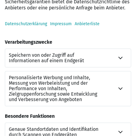
Weiterbildungsmöglichkeiten, ein breites Angebot an
Mitarbeiterrabatten, Jobrad, Jobticket, ein
bezuschusstes Betriebsrestaurant
sowie regelmäßige
Firmenevents
Kontakt
Jens Wörner
Tel.:
+4971140099972
E-Mail:
jens.woerner@stolzberger.de
Website:
https://jobs.stolzberger.de
*Stolzberger redet nicht nur über Gleichberechtigung,
sondern lebt diese und ist der Meinung, dass der
Mensch zählt und nicht das Geschlecht. Unsere
Ausschreibung gilt ungeachtet Geschlecht, ethnischer
Herkunft, Religion, Behinderung, Alter oder sexueller
Identität.