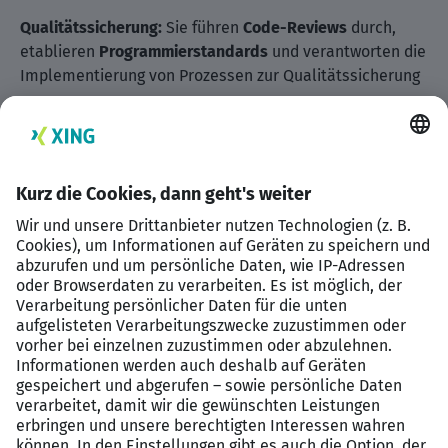
Qualitätssicherung:
Sie führen
Code-Reviews
durch,
etablieren
Programmierstandards
und verantworten die
Implementierung von Prozessen zur Qualitätssicherung
Profil
Salesforce-Erfahrung:
Sie bringen fundierte
Berufserfahrung in der Salesforce-Entwicklung mit,
idealerweise im B2B-Commerce-Kontext, und
beherrschen Technologien wie SOQL, Flows, Lightning
Components und Apex
Integrations- & Prozess-Know-how:
Erfahrung im
Umgang mit APIs gehören ebenso zu Ihrem Profil wie die
Vertrautheit mit CI/CD-Pipelines, Test-Frameworks und
Code-Review-Prozessen