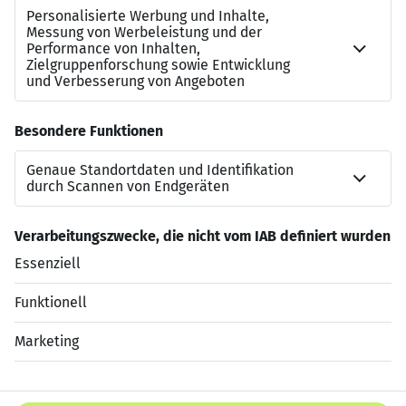
Referenznummer
JN-062026-7034822
Beraterkontakt
+49403250742046
Jetzt bewerben
Datenschutzerklärung
Impressum