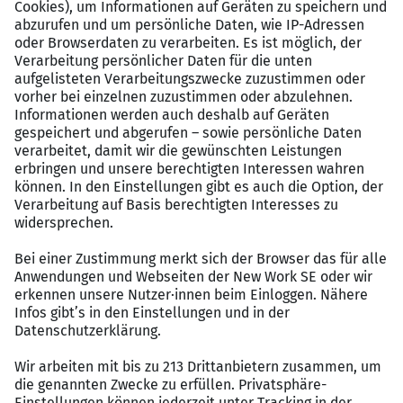
eigenverantwortliche Arbeitsweise
Organisationsstärke sowie souveränes Handeln
auch in dynamischen Situationen
Sehr gute Deutschkenntnisse und gute
Englischkenntnisse
Vergütungspaket
Verantwortungsvolle Position in einem
international erfolgreichen und
innovationsgetriebenen
Medizintechnikunternehmen
Attraktives Fixgehalt + variabler Bonus,
Dienstwagen (auch zur privaten Nutzung)
Hochwertiges, erklärungsbedürftiges