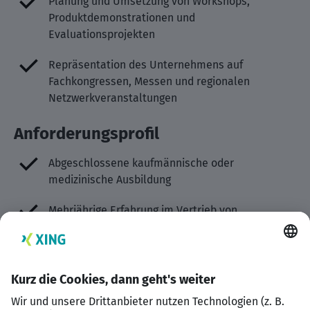
Planung und Umsetzung von Workshops,
Produktdemonstrationen und
Evaluationsprojekten
Repräsentation des Unternehmens auf
Fachkongressen, Messen und regionalen
Netzwerkveranstaltungen
Anforderungsprofil
Abgeschlossene kaufmännische oder
medizinische Ausbildung
Mehrjährige Erfahrung im Vertrieb von
Investitionsgütern in der Medizintechnik
Sicheres Auftreten sowie starke Verhandlungs-
und Kommunikationsfähigkeiten
Strukturierte, zielorientierte und