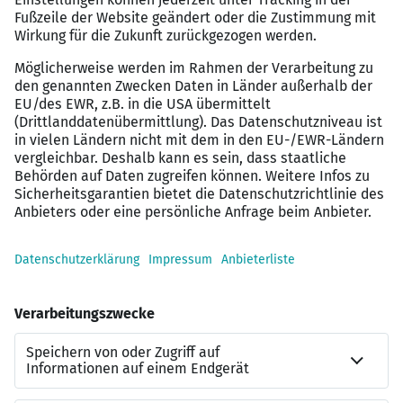
Produktportfolio im Bereich orthopädischer
Anwendungen mit starkem klinischem Nutzen
Onboarding & Training: Produktschulungen,
Mentoring „on the job”, Zugriff auf
klinische/medizinische Weiterbildung
Karriere- und Entwicklungsmöglichkeiten in
einem international aufgestellten Unternehmen
Flexible Arbeitsorganisation im Außendienst,
hohe Eigenverantwortung, kurze
Entscheidungswege
Wertschätzende Unternehmenskultur mit
Teamspirit, Diversität und Chancengleichheit
Kontakt
Luka Staak