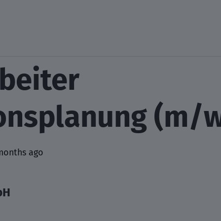
beiter
onsplanung (m/
months ago
bH