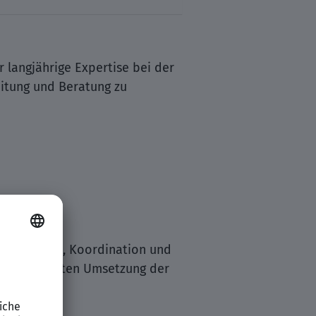
 langjährige Expertise bei der
itung und Beratung zu
ente Planung, Koordination und
ermingerechten Umsetzung der