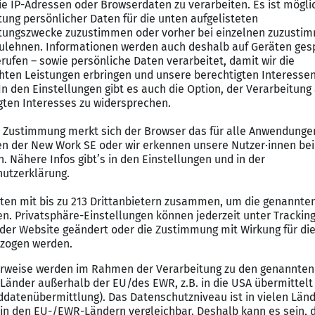
erungen übernehmen Sie:
ungssteuerung bei der Erstellung und Umsetzung der P
ung und Nachverfolgung von Fertigungsaufträgen unter 
en und Auslastungen
berwachung laufender Fertigungsprozesse zur Sicherste
oduktionsrelevanter Unterlagen sowie Auswertungen
nd Anpassung von Fertigungs- und Terminplänen
andortübergreifenden Kapazitätsplanung und Auftrags
hen Fachbereichen, Projektteams und kaufmännischen