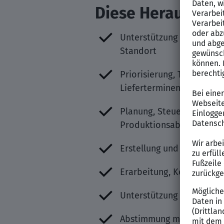
Diese Herausford
Unterstützung der Fertig
Standort
Priorisierung, Terminier
Lieferterminen, Ressourc
Planung, Steuerung und Ü
Produktionsablaufs
Erstellung und Pflege pr
Erarbeitung, Kontrolle u
Unterstützung bei der st
Abstimmung mit technisc