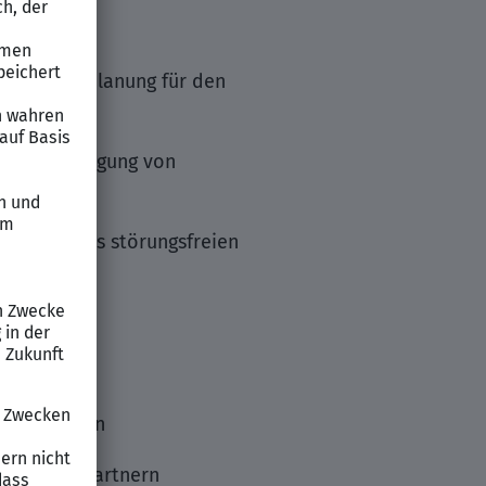
roduktionsplanung für den
Berücksichtigung von
llung eines störungsfreien
koordination
 Ansprechpartnern