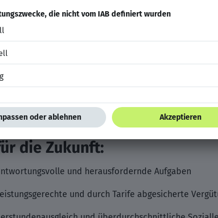
d sicheres Auftreten gegenüber internen und externe
Systemen, vorzugsweise SAP, sowie sicherer Umgang mi
he und betriebswirtschaftliche Zusammenhänge
 diese Stelle eine interessante und herausfordernde be
stellung bei INGSERV und die damit verbundene projek
etet gute Optionen für einen qualifizierten Einstieg b
en Industrie in Kölleda.
ür die Zukunft:
antwortungsvolle und herausfordernde Aufgaben
 leistungsgerechte und durch Tarife abgesicherte Vergü
Überstundenausgleich und überdurchschnittliche Soziall