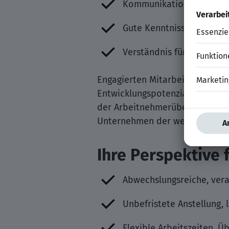
Kommunikationsstärke un
Gute Kenntnisse in ERP-
Verständnis für technisc
Engagierten Mitarbeitern bietet
Entwicklungspotenzial. Die An
der Arbeitnehmerüberlassung bi
Unternehmen der wehrtechnisch
Ihre Perspektive f
Abwechslungsreiche, ver
Unbefristete Anstellung,
Flexible Arbeitszeiten, 