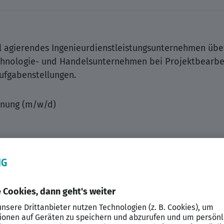
al agierendes Ingenieurdienstleistungsunternehmen über
echnologie- und Handelsunternehmen bei Projektbearbe
ufgabenstellungen.
anung (m/w/d)
/d) in der Fertigungssteuerung sind Sie für die effizi
aufträgen verantwortlich und tragen maßgeblich zur t