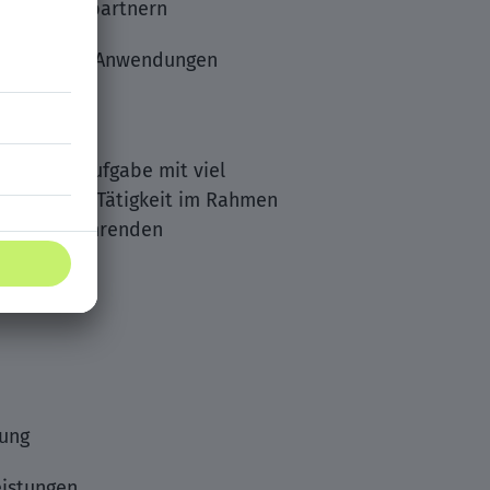
n Ansprechpartnern
t MS Office-Anwendungen
rufliche Aufgabe mit viel
tbezogenen Tätigkeit im Rahmen
ei einem führenden
tung
eistungen