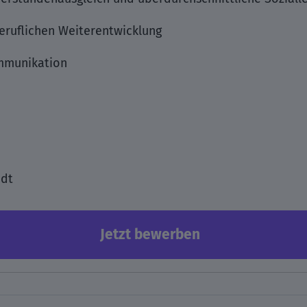
beruflichen Weiterentwicklung
ommunikation
idt
Jetzt bewerben