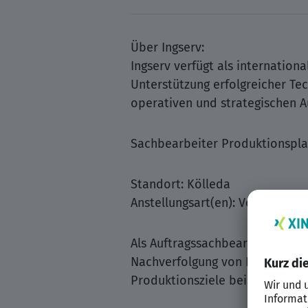
Über Ingserv:
Ingserv verfügt als internation
Unterstützung erfolgreicher T
operativen und strategischen A
Sachbearbeiter Produktionspl
Standort: Kölleda
Anstellungsart(en): Vollzeit
Als Auftragssachbearbeiter (m/w
Nachverfolgung von Fertigungs
Produktionsziele bei.