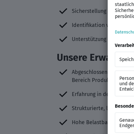
Sicherstellung eines tran
Identifikation von Optim
Unterstützung bei der U
Unsere Erwartung
Abgeschlossene technisc
Bereich Produktionsmana
Erfahrung in der Produkt
Strukturierte, lösungsori
Hohe Belastbarkeit sowie