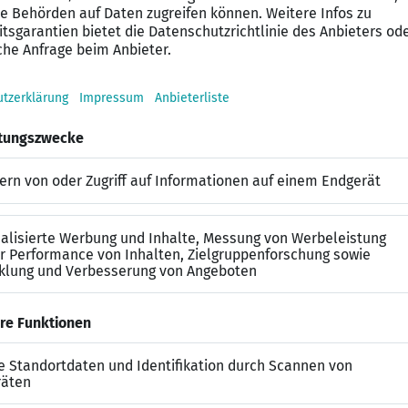
sparenten Informationsflusses zwischen allen beteiligte
ierungspotenzialen innerhalb der Produktionsabläufe
msetzung von Maßnahmen zur Effizienzsteigerung
en an Sie:
he oder kaufmännische Ausbildung, idealerweise mit W
gement, Logistik oder Supply Chain Management
ionsplanung, Fertigungssteuerung oder Auftragskoordin
entierte und eigenverantwortliche Arbeitsweise
 ausgeprägtes Organisationsgeschick